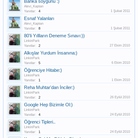
Banka soygunu :)
Alevi_Kaptan
1 Şubat 2011
Yanıtlar:
4
Esnaf Yalanları
Alevi_Kaptan
1 Şubat 2011
Yanıtlar:
8
80'li Yıllların Deneme Sınavı:))
LinkinPark
27 Ekim 2010
Yanıtlar:
2
Alkışlar Yurdum İnsanına:)
LinkinPark
6 Ekim 2010
Yanıtlar:
5
Öğrenciye Hitabe:)
LinkinPark
1 Ekim 2010
Yanıtlar:
1
Reha Muhtar'dan İnciler:)
LinkinPark
26 Eylül 2010
Yanıtlar:
2
Google Hep Bizimle Ol:)
LinkinPark
24 Eylül 2010
Yanıtlar:
4
Öğrenci Tipleri..
LinkinPark
24 Eylül 2010
Yanıtlar:
1