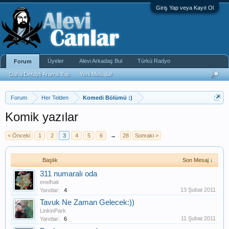
Giriş Yap veya Kayıt Ol
Üyeler
Alevi Arkadaş Bul
Türkü Radyo
Forum
Daha Detaylı Arama Yap
Yeni Mesajlar
Forum
Her Telden
Komedi Bölümü :)
Komik yazılar
< Önceki
1
2
3
4
5
6
→
28
Sonraki >
Başlık
Son Mesaj ↓
311 numaralı oda
enelhak
13 Şubat 2011
Yanıtlar:
4
Tavuk Ne Zaman Gelecek:))
LinkinPark
11 Şubat 2011
Yanıtlar:
6