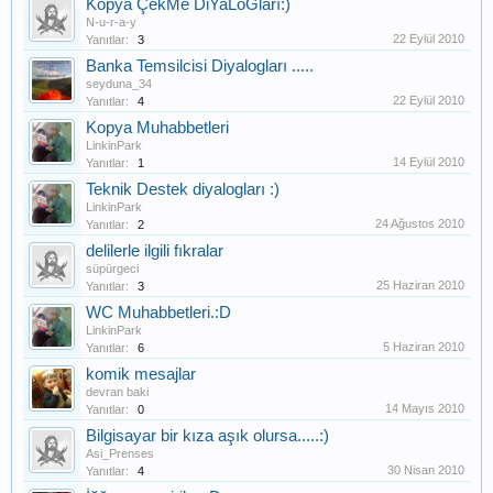
Kopya ÇekMe DiYaLoGları:)
N-u-r-a-y
22 Eylül 2010
Yanıtlar:
3
Banka Temsilcisi Diyalogları .....
seyduna_34
22 Eylül 2010
Yanıtlar:
4
Kopya Muhabbetleri
LinkinPark
14 Eylül 2010
Yanıtlar:
1
Teknik Destek diyalogları :)
LinkinPark
24 Ağustos 2010
Yanıtlar:
2
delilerle ilgili fıkralar
süpürgeci
25 Haziran 2010
Yanıtlar:
3
WC Muhabbetleri.:D
LinkinPark
5 Haziran 2010
Yanıtlar:
6
komik mesajlar
devran baki
14 Mayıs 2010
Yanıtlar:
0
Bilgisayar bir kıza aşık olursa.....:)
Asi_Prenses
30 Nisan 2010
Yanıtlar:
4