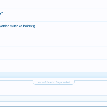
e?
nlar mutlaka bakın:))
Konu Gösterim Seçenekleri