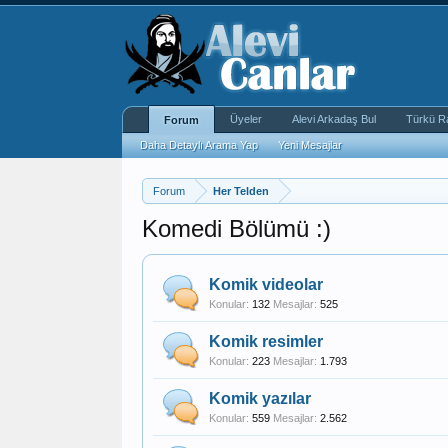
Üyeler
Alevi Arkadaş Bul
Türkü R
Forum
Daha Detaylı Arama Yap
Yeni Mesajlar
Forum
Her Telden
Komedi Bölümü :)
Komik videolar
Konular:
132
Mesajlar:
525
Komik resimler
Konular:
223
Mesajlar:
1.793
Komik yazılar
Konular:
559
Mesajlar:
2.562