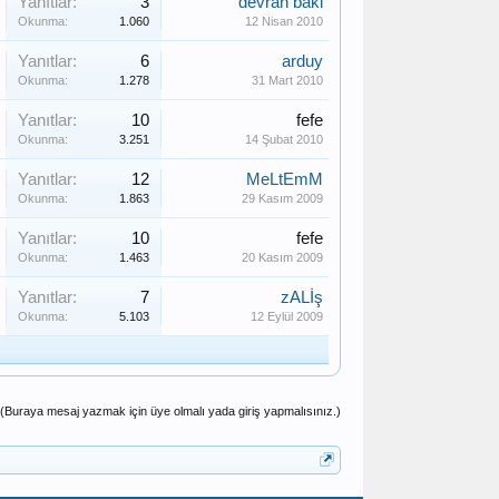
Yanıtlar:
3
devran baki
Okunma:
1.060
12 Nisan 2010
Yanıtlar:
6
arduy
Okunma:
1.278
31 Mart 2010
Yanıtlar:
10
fefe
Okunma:
3.251
14 Şubat 2010
Yanıtlar:
12
MeLtEmM
Okunma:
1.863
29 Kasım 2009
Yanıtlar:
10
fefe
Okunma:
1.463
20 Kasım 2009
Yanıtlar:
7
zALİş
Okunma:
5.103
12 Eylül 2009
(Buraya mesaj yazmak için üye olmalı yada giriş yapmalısınız.)