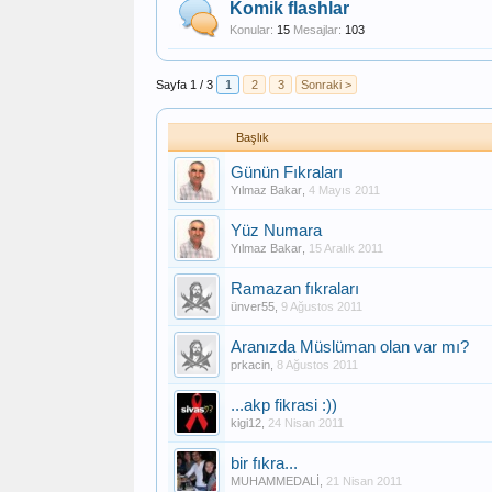
Komik flashlar
Konular:
15
Mesajlar:
103
Sayfa 1 / 3
1
2
3
Sonraki >
Başlık
Günün Fıkraları
Yılmaz Bakar
,
4 Mayıs 2011
Yüz Numara
Yılmaz Bakar
,
15 Aralık 2011
Ramazan fıkraları
ünver55
,
9 Ağustos 2011
Aranızda Müslüman olan var mı?
prkacin
,
8 Ağustos 2011
...akp fikrasi :))
kigi12
,
24 Nisan 2011
bir fıkra...
MUHAMMEDALİ
,
21 Nisan 2011