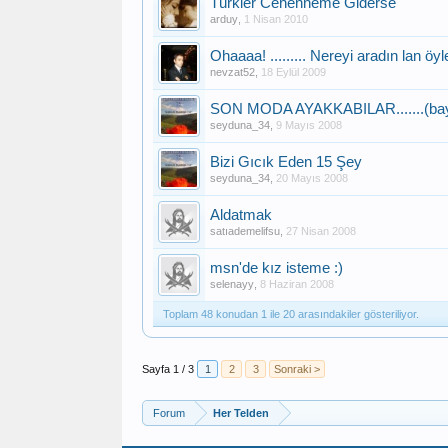
Türkler Cehenneme Giderse
arduy
,
1 Nisan 2010
Ohaaaa! ......... Nereyi aradın lan öyl
nevzat52
,
18 Eylül 2009
SON MODA AYAKKABILAR.......(baya
seyduna_34
,
9 Mayıs 2008
Bizi Gıcık Eden 15 Şey
seyduna_34
,
20 Mayıs 2008
Aldatmak
satıademelifsu
,
27 Nisan 2008
msn'de kız isteme :)
selenayy
,
8 Haziran 2008
Toplam 48 konudan 1 ile 20 arasındakiler gösteriliyor.
Sayfa 1 / 3
1
2
3
Sonraki >
Forum
Her Telden