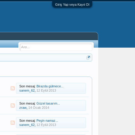
Giriş Yap veya Kayıt Ol
Son mesaj:
Birazda gülmece...
sanem_62
,
12 Eylül 2013
Son mesaj:
Güzel tasarım...
zraw
,
14 Ocak 2014
Son mesaj:
Peşin namaz...
sanem_62
,
12 Eylül 2013