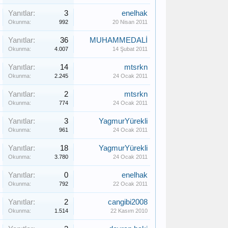
Yanıtlar:
3
enelhak
Okunma:
992
20 Nisan 2011
Yanıtlar:
36
MUHAMMEDALİ
Okunma:
4.007
14 Şubat 2011
Yanıtlar:
14
mtsrkn
Okunma:
2.245
24 Ocak 2011
Yanıtlar:
2
mtsrkn
Okunma:
774
24 Ocak 2011
Yanıtlar:
3
YagmurYürekli
Okunma:
961
24 Ocak 2011
Yanıtlar:
18
YagmurYürekli
Okunma:
3.780
24 Ocak 2011
Yanıtlar:
0
enelhak
Okunma:
792
22 Ocak 2011
Yanıtlar:
2
cangibi2008
Okunma:
1.514
22 Kasım 2010