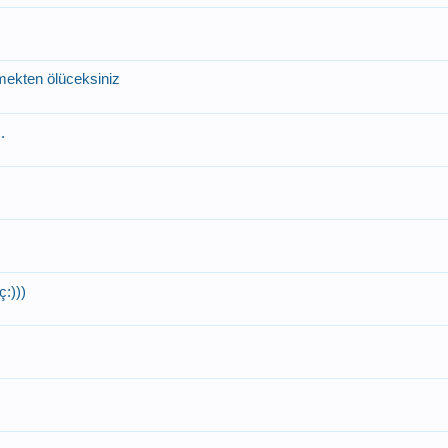
lmekten ölüceksiniz
.
ç:)))