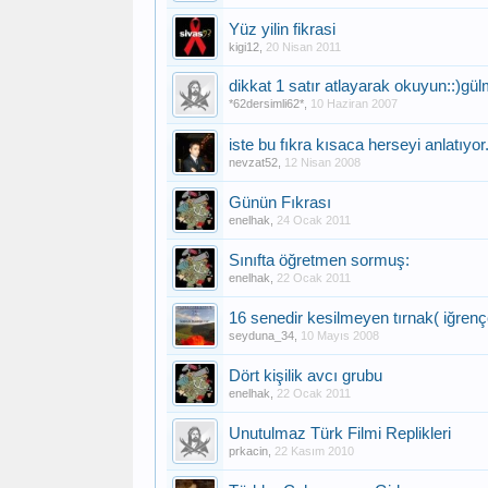
Yüz yilin fikrasi
kigi12
,
20 Nisan 2011
dikkat 1 satır atlayarak okuyun::)gü
*62dersimli62*
,
10 Haziran 2007
iste bu fıkra kısaca herseyi anlatıyor.
nevzat52
,
12 Nisan 2008
Günün Fıkrası
enelhak
,
24 Ocak 2011
Sınıfta öğretmen sormuş:
enelhak
,
22 Ocak 2011
16 senedir kesilmeyen tırnak( iğrenç
seyduna_34
,
10 Mayıs 2008
Dört kişilik avcı grubu
enelhak
,
22 Ocak 2011
Unutulmaz Türk Filmi Replikleri
prkacin
,
22 Kasım 2010