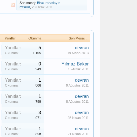
Son mesaj:
Biraz rahatlayın
mtsrkn
,
23 Ocak 2011
Yanıtlar
Okunma
Son Mesaj ↓
Yanıtlar:
5
devran
Okunma:
1.105
19 Nisan 2013
Yanıtlar:
0
Yılmaz Bakar
Okunma:
949
15 Aralık 2011
Yanıtlar:
1
devran
Okunma:
806
9 Ağustos 2011
Yanıtlar:
1
devran
Okunma:
799
8 Ağustos 2011
Yanıtlar:
3
devran
Okunma:
971
25 Nisan 2011
Yanıtlar:
1
devran
Okunma:
858
21 Nisan 2011