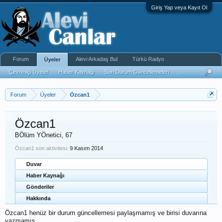
Giriş Yap veya Kayıt Ol
Forum
Alevi Arkadaş Bul
Türkü Radyo
Üyeler
Çevrimiçi Üyeler
Haber Kaynağı
Son Durum Güncellemeleri
...
Forum
Üyeler
Özcan1
Özcan1
BÖlüm YÖnetici
, 67
Özcan1 son aktivitesi:
9 Kasım 2014
Duvar
Haber Kaynağı
Gönderiler
Hakkında
Özcan1 henüz bir durum güncellemesi paylaşmamış ve birisi duvarına
yazmamış.