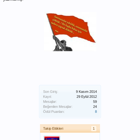
Son Giriş:
9 Kasım 2014
Kayıt:
29 Eylül 2012
Mesajlar:
59
Beğenilen Mesajlar:
24
Ödül Puanları:
8
Takip Ettikleri
1