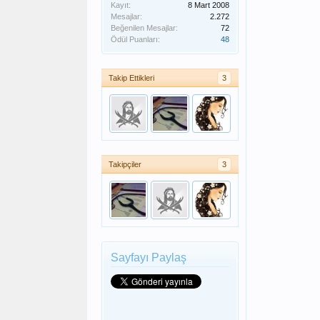
Kayıt:
8 Mart 2008
Mesajlar:
2.272
Beğenilen Mesajlar:
72
Ödül Puanları:
48
Takip Ettikleri
3
Takipçiler
3
Sayfayı Paylaş