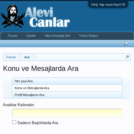
Giriş Yap veya Kayıt Ol
Forum
Üyeler
Alevi Arkadaş Bul
Türkü Radyo
Forum
Ara
Konu ve Mesajlarda Ara
Her şeyi Ara
Konu ve Mesajlarda Ara
Profil Mesajlarını Ara
Anahtar Kelimeler:
Sadece Başlıklarda Ara