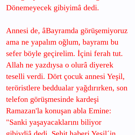
Dönemeyecek gibiyimâ dedi.
Annesi de, âBayramda görüşemiyoruz
ama ne yapalım oğlum, bayramı bu
sefer böyle geçirelim. İçini ferah tut.
Allah ne yazdıysa o olurâ diyerek
teselli verdi. Dört çocuk annesi Yeşil,
teröristlere beddualar yağdırırken, son
telefon görüşmesinde kardeşi
Ramazan'la konuşan abla Emine:
"Sanki yaşayacaklarını biliyor
gibiydiâ dedi. Şehit haberi Yeşil´in