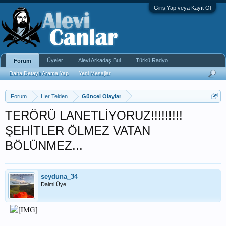
Giriş Yap veya Kayıt Ol
Üyeler
Alevi Arkadaş Bul
Türkü Radyo
Forum
Daha Detaylı Arama Yap
Yeni Mesajlar
Forum
Her Telden
Güncel Olaylar
TERÖRÜ LANETLİYORUZ!!!!!!!!!
ŞEHİTLER ÖLMEZ VATAN
BÖLÜNMEZ...
seyduna_34
Daimi Üye