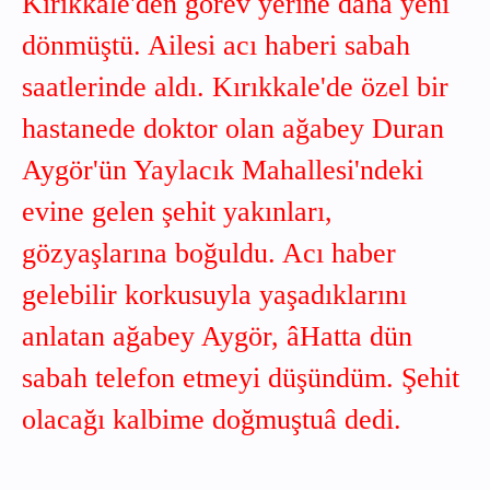
Kırıkkale'den görev yerine daha yeni
dönmüştü. Ailesi acı haberi sabah
saatlerinde aldı. Kırıkkale'de özel bir
hastanede doktor olan ağabey Duran
Aygör'ün Yaylacık Mahallesi'ndeki
evine gelen şehit yakınları,
gözyaşlarına boğuldu. Acı haber
gelebilir korkusuyla yaşadıklarını
anlatan ağabey Aygör, âHatta dün
sabah telefon etmeyi düşündüm. Şehit
olacağı kalbime doğmuştuâ dedi.