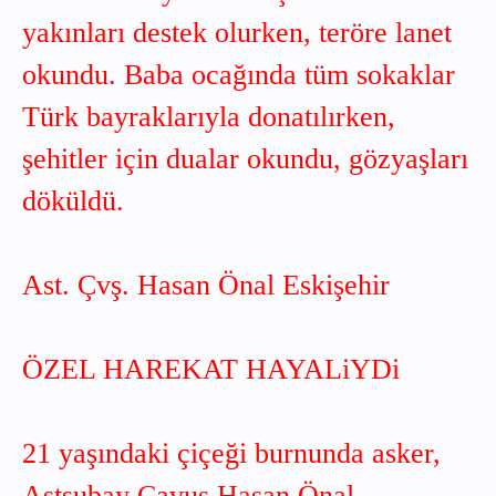
yakınları destek olurken, teröre lanet
okundu. Baba ocağında tüm sokaklar
Türk bayraklarıyla donatılırken,
şehitler için dualar okundu, gözyaşları
döküldü.
Ast. Çvş. Hasan Önal Eskişehir
ÖZEL HAREKAT HAYALiYDi
21 yaşındaki çiçeği burnunda asker,
Astsubay Çavuş Hasan Önal,