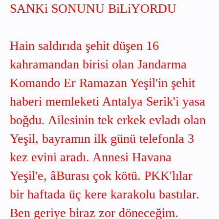
SANKi SONUNU BiLiYORDU
Hain saldırıda şehit düşen 16
kahramandan birisi olan Jandarma
Komando Er Ramazan Yeşil'in şehit
haberi memleketi Antalya Serik'i yasa
boğdu. Ailesinin tek erkek evladı olan
Yeşil, bayramın ilk günü telefonla 3
kez evini aradı. Annesi Havana
Yeşil'e, âBurası çok kötü. PKK'lılar
bir haftada üç kere karakolu bastılar.
Ben geriye biraz zor döneceğim.