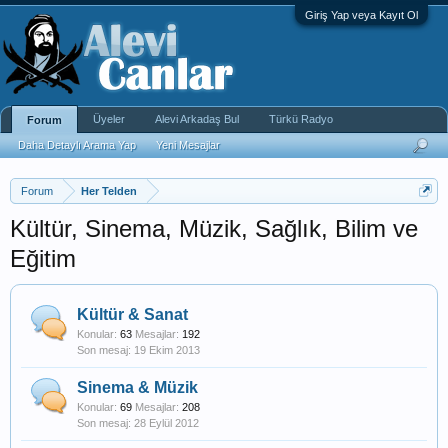
Giriş Yap veya Kayıt Ol
Üyeler
Alevi Arkadaş Bul
Türkü Radyo
Forum
Daha Detaylı Arama Yap
Yeni Mesajlar
Forum
Her Telden
Kültür, Sinema, Müzik, Sağlık, Bilim ve
Eğitim
Kültür & Sanat
Konular:
63
Mesajlar:
192
19 Ekim 2013
Sinema & Müzik
Konular:
69
Mesajlar:
208
28 Eylül 2012