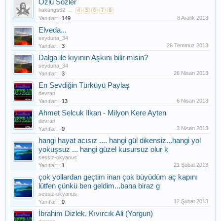
Özlü Sözler
hakangs52
...
4
5
6
7
8
8 Aralık 2013
Yanıtlar:
149
Elveda...
seyduna_34
26 Temmuz 2013
Yanıtlar:
3
Dalga ile kıyının Aşkını bilir misin?
seyduna_34
26 Nisan 2013
Yanıtlar:
3
En Sevdiğin Türküyü Paylaş
devran
6 Nisan 2013
Yanıtlar:
13
Ahmet Selcuk Ilkan - Milyon Kere Ayten
devran
3 Nisan 2013
Yanıtlar:
0
hangi hayat acısız .... hangi gül dikensiz...hangi yol
yokuşsuz ... hangi güzel kusursuz olur k
sessiz-okyanus
21 Şubat 2013
Yanıtlar:
1
çok yollardan geçtim inan çok büyüdüm aç kapını
lütfen çünkü ben geldim...bana biraz g
sessiz-okyanus
12 Şubat 2013
Yanıtlar:
0
İbrahim Dizlek, Kıvırcık Ali (Yorgun)