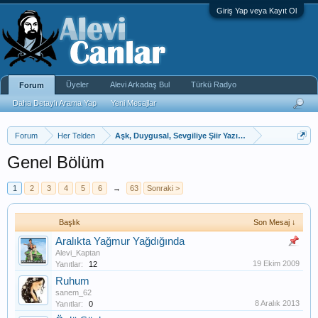
Giriş Yap veya Kayıt Ol
Üyeler
Alevi Arkadaş Bul
Türkü Radyo
Forum
Daha Detaylı Arama Yap
Yeni Mesajlar
Forum
Her Telden
Aşk, Duygusal, Sevgiliye Şiir Yazı, Kıssadan
Genel Bölüm
1
2
3
4
5
6
→
63
Sonraki >
Başlık
Son Mesaj ↓
Aralıkta Yağmur Yağdığında
Alevi_Kaptan
19 Ekim 2009
Yanıtlar:
12
Ruhum
sanem_62
8 Aralık 2013
Yanıtlar:
0