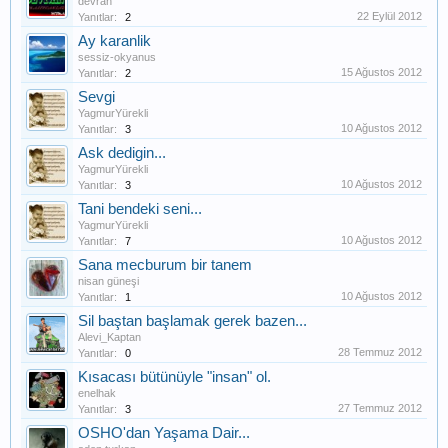
devran
22 Eylül 2012
Yanıtlar:
2
Ay karanlik
sessiz-okyanus
15 Ağustos 2012
Yanıtlar:
2
Sevgi
YagmurYürekli
10 Ağustos 2012
Yanıtlar:
3
Ask dedigin...
YagmurYürekli
10 Ağustos 2012
Yanıtlar:
3
Tani bendeki seni...
YagmurYürekli
10 Ağustos 2012
Yanıtlar:
7
Sana mecburum bir tanem
nisan güneşi
10 Ağustos 2012
Yanıtlar:
1
Sil baştan başlamak gerek bazen...
Alevi_Kaptan
28 Temmuz 2012
Yanıtlar:
0
Kısacası bütünüyle "insan" ol.
enelhak
27 Temmuz 2012
Yanıtlar:
3
OSHO'dan Yaşama Dair...