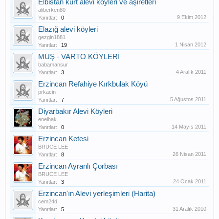
Elbistan kürt alevi köyleri ve aşiretleri
aliberken80
9 Ekim 2012
Yanıtlar:
0
Elazığ alevi köyleri
gezgin1881
1 Nisan 2012
Yanıtlar:
19
MUŞ - VARTO KÖYLERİ
babamansur
4 Aralık 2011
Yanıtlar:
3
Erzincan Refahiye Kırkbulak Köyü
prkacin
5 Ağustos 2011
Yanıtlar:
7
Diyarbakır Alevi Köyleri
enelhak
14 Mayıs 2011
Yanıtlar:
0
Erzincan Ketesi
BRUCE LEE
26 Nisan 2011
Yanıtlar:
8
Erzincan Ayranlı Çorbası
BRUCE LEE
24 Ocak 2011
Yanıtlar:
3
Erzincan'ın Alevi yerleşimleri (Harita)
cem24d
31 Aralık 2010
Yanıtlar:
5