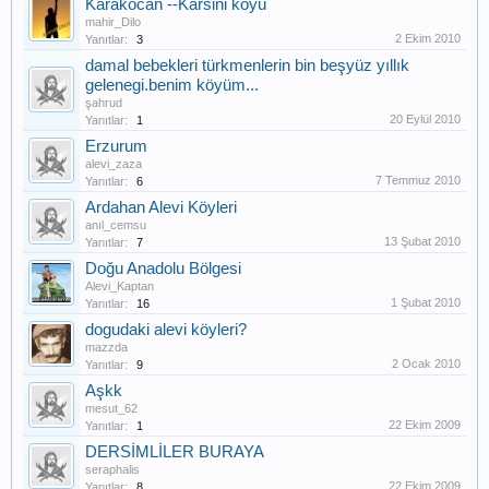
Karakocan --Karsini köyü
mahir_Dilo
2 Ekim 2010
Yanıtlar:
3
damal bebekleri türkmenlerin bin beşyüz yıllık
gelenegi.benim köyüm...
şahrud
20 Eylül 2010
Yanıtlar:
1
Erzurum
alevi_zaza
7 Temmuz 2010
Yanıtlar:
6
Ardahan Alevi Köyleri
anıl_cemsu
13 Şubat 2010
Yanıtlar:
7
Doğu Anadolu Bölgesi
Alevi_Kaptan
1 Şubat 2010
Yanıtlar:
16
dogudaki alevi köyleri?
mazzda
2 Ocak 2010
Yanıtlar:
9
Aşkk
mesut_62
22 Ekim 2009
Yanıtlar:
1
DERSİMLİLER BURAYA
seraphalis
22 Ekim 2009
Yanıtlar:
8