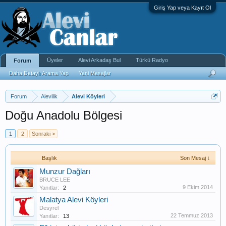
Giriş Yap veya Kayıt Ol
Üyeler
Alevi Arkadaş Bul
Türkü Radyo
Forum
Daha Detaylı Arama Yap
Yeni Mesajlar
Forum
Alevilik
Alevi Köyleri
Doğu Anadolu Bölgesi
1
2
Sonraki >
Başlık
Son Mesaj ↓
Munzur Dağları
BRUCE LEE
9 Ekim 2014
Yanıtlar:
2
Malatya Alevi Köyleri
Desyrel
22 Temmuz 2013
Yanıtlar:
13