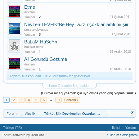
Etme
devran
11 Şubat 2011
Yanıtlar:
2
Neyzen TEVFİK"Be Hey Dürzü"çokk anlamlı bir şiir
sessiz-okyanus
1 Şubat 2011
Yanıtlar:
8
BaLaM HuSeYn
hakikat nedir
25 Aralık 2010
Yanıtlar:
1
Ali Göründü Gözüme
devran
15 Aralık 2010
Yanıtlar:
1
Toplam 163 konudan 1 ile 20 arasındakiler gösteriliyor.
Konu Gösterim Seçenekleri
(Buraya mesaj yazmak için üye olmalı yada giriş yapmalısınız.)
1
2
3
4
5
6
→
9
Sonraki >
Forum
Alevilik
Türkü, Şiir, Devrimciler, Ozanlar, Bektaşi Fıkra
Türkçe (TR)
İletişim
Yardım
Forum software by XenForo™
Kullanım Sözleşmesi