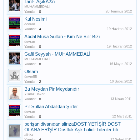
Tarif-i AşıkÃ®n
MUHAMMEDALİ
20 Temmuz 2012
Yanıtlar:
0
Kul Nesimi
devran
19 Haziran 2012
Yanıtlar:
4
Abdal Musa Sultan - Kim Ne Bilir Bizi
devran
19 Haziran 2012
Yanıtlar:
0
Gafil Seyyah - MUHAMMEDALİ
MUHAMMEDALİ
16 Mayıs 2012
Yanıtlar:
0
Olsam
ünver55
10 Şubat 2012
Yanıtlar:
2
Bu Meydan Pir Meydanıdır
Yılmaz Bakar
13 Nisan 2011
Yanıtlar:
0
Pir Sultan Abdal'dan Şiirler
devran
12 Mart 2011
Yanıtlar:
0
perişan divanıdan alirızaDOST YETİŞİR DOST
OLANA ERİŞİR Dostluk Aşk halidir bilenler bili
aliriza
17 Şubat 2011
Yanıtlar:
4