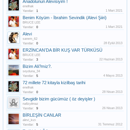
Anadolunun Alevisiyim !
enelhak
1 Mart 2021
Yanıtlar:
1
Benim Köyüm - İbrahim Sevindik (Alevi Şiiri)
BRUCE LEE
1 Mart 2021
Yanıtlar:
0
Alevi
sanem_62
28 Eylül 2013
Yanıtlar:
0
ERZİNCAN'DA BİR KUŞ VAR TÜRKÜSÜ
BRUCE LEE
22 Haziran 2013
Yanıtlar:
3
Bizim Ali?miz?.
seyduna_34
4 Mayıs 2013
Yanıtlar:
5
72 millete 72 kitayla kizilbaş tarihi
enelhak
28 Nisan 2013
Yanıtlar:
0
Sevgidir bizim gücümüz ( öz deyişler )
nafizyilmaz
26 Nisan 2013
Yanıtlar:
9
BİRLEŞİN CANLAR
alevi_kızı
31 Temmuz 2012
Yanıtlar:
5