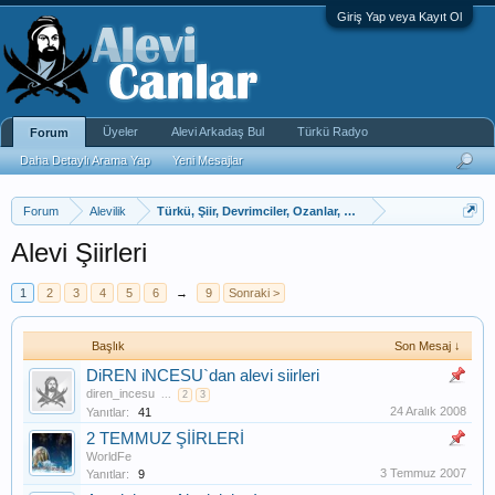
Giriş Yap veya Kayıt Ol
Üyeler
Alevi Arkadaş Bul
Türkü Radyo
Forum
Daha Detaylı Arama Yap
Yeni Mesajlar
Forum
Alevilik
Türkü, Şiir, Devrimciler, Ozanlar, Bektaşi Fıkra
Alevi Şiirleri
1
2
3
4
5
6
→
9
Sonraki >
Başlık
Son Mesaj ↓
DiREN iNCESU`dan alevi siirleri
diren_incesu
...
2
3
24 Aralık 2008
Yanıtlar:
41
2 TEMMUZ ŞİİRLERİ
WorldFe
3 Temmuz 2007
Yanıtlar:
9