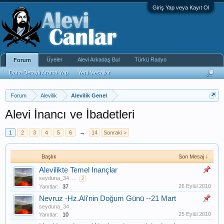
Giriş Yap veya Kayıt Ol
Üyeler
Alevi Arkadaş Bul
Türkü Radyo
Forum
Daha Detaylı Arama Yap
Yeni Mesajlar
Forum
Alevilik
Alevilik Genel
Alevi İnancı ve İbadetleri
1
2
3
4
5
6
→
14
Sonraki >
Başlık
Son Mesaj ↓
Alevilikte Temel Inançlar
seyduna_34
...
2
26 Eylül 2010
Yanıtlar:
37
Nevruz -Hz.Ali'nin Doğum Günü --21 Mart
seyduna_34
25 Eylül 2010
Yanıtlar:
10