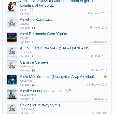
Canlar size Alevilik hakkında bilinmesi gereken
konuları, aktarıyoruz
sanem_62
11 Temmuz 2013
Yanıtlar:
4
Alevilikte Kadınlar...
ahtapot
26 Nisan 2013
Yanıtlar:
14
Alevi Erkanında Cem Yürütme
devran
21 Şubat 2013
Yanıtlar:
1
ALEVİLERDE NAMAZ (SALAT) ANLAYIŞI
al mucteba
18 Ocak 2013
Yanıtlar:
7
Cami ve Cemevi
Dede-baba
25 Ekim 2012
Yanıtlar:
10
Alevi Müslümanlar (Nusayriler-Arap Alevileri)
Aleviyyun
19 Haziran 2012
Yanıtlar:
11
Aleviler neden camiye gitmez?
Alevi_Kaptan
7 Şubat 2012
Yanıtlar:
1
Bektaşiler Muaviye'ymiş
Pir Mehmet
25 Ekim 2011
Yanıtlar:
8