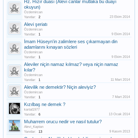
Hz. Hızır duası (Alevi canlar mutlaka bu duayı
okuyun)
Özdemircan
23 Ekim 2014
Yanıtlar:
2
Alevi şeriatı
Özdemircan
9 Ekim 2014
Yanıtlar:
1
İmam Hüseyn'in zalimlere ses çıkarmayan din
adamlarını kınayan sözleri
Özdemircan
9 Ekim 2014
Yanıtlar:
1
Aleviler niçin namaz kılmaz? veya niçin namaz
kılar?
Özdemircan
11 Mart 2014
Yanıtlar:
1
Alevilik ne demektir? Niçin aleviyiz?
Özdemircan
7 Mart 2014
Yanıtlar:
1
Kızılbaş ne demek ?
kartal1977
13 Ocak 2014
Yanıtlar:
6
Muharrem orucu nedir ve nasıl tutulur?
Alevi_Kaptan
9 Kasım 2013
Yanıtlar:
13