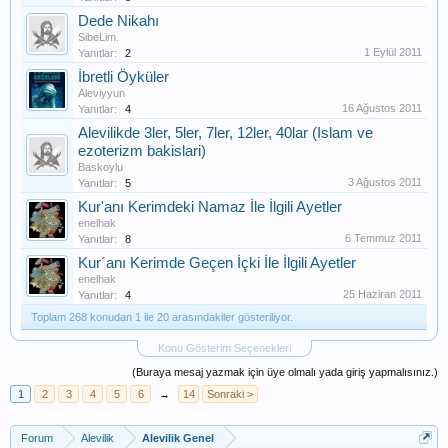
Dede Nikahı
SibeLim.
1 Eylül 2011
Yanıtlar:
2
İbretli Öyküler
Aleviyyun
16 Ağustos 2011
Yanıtlar:
4
Alevilikde 3ler, 5ler, 7ler, 12ler, 40lar (Islam ve
ezoterizm bakislari)
Baskoylu
3 Ağustos 2011
Yanıtlar:
5
Kur'anı Kerimdeki Namaz İle İlgili Ayetler
enelhak
6 Temmuz 2011
Yanıtlar:
8
Kur´anı Kerimde Geçen İçki İle İlgili Ayetler
enelhak
25 Haziran 2011
Yanıtlar:
4
Toplam 268 konudan 1 ile 20 arasındakiler gösteriliyor.
Konu Gösterim Seçenekleri
(Buraya mesaj yazmak için üye olmalı yada giriş yapmalısınız.)
1
2
3
4
5
6
→
14
Sonraki >
Forum
Alevilik
Alevilik Genel