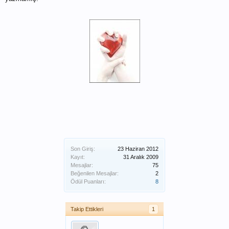
Son Giriş:
23 Haziran 2012
Kayıt:
31 Aralık 2009
Mesajlar:
75
Beğenilen Mesajlar:
2
Ödül Puanları:
8
Takip Ettikleri
1