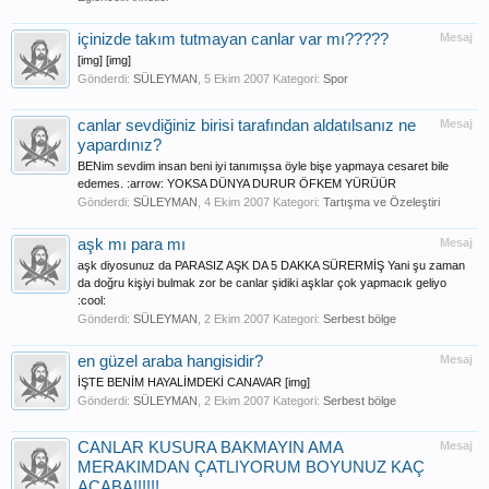
içinizde takım tutmayan canlar var mı?????
Mesaj
[img] [img]
Gönderdi:
SÜLEYMAN
,
5 Ekim 2007
Kategori:
Spor
canlar sevdiğiniz birisi tarafından aldatılsanız ne
Mesaj
yapardınız?
BENim sevdim insan beni iyi tanımışsa öyle bişe yapmaya cesaret bile
edemes. :arrow: YOKSA DÜNYA DURUR ÖFKEM YÜRÜÜR
Gönderdi:
SÜLEYMAN
,
4 Ekim 2007
Kategori:
Tartışma ve Özeleştiri
aşk mı para mı
Mesaj
aşk diyosunuz da PARASIZ AŞK DA 5 DAKKA SÜRERMİŞ Yani şu zaman
da doğru kişiyi bulmak zor be canlar şidiki aşklar çok yapmacık geliyo
:cool:
Gönderdi:
SÜLEYMAN
,
2 Ekim 2007
Kategori:
Serbest bölge
en güzel araba hangisidir?
Mesaj
İŞTE BENİM HAYALİMDEKİ CANAVAR [img]
Gönderdi:
SÜLEYMAN
,
2 Ekim 2007
Kategori:
Serbest bölge
CANLAR KUSURA BAKMAYIN AMA
Mesaj
MERAKIMDAN ÇATLIYORUM BOYUNUZ KAÇ
ACABA!!!!!!