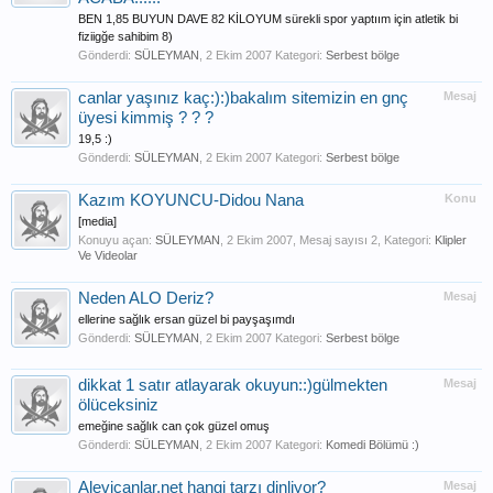
BEN 1,85 BUYUN DAVE 82 KİLOYUM sürekli spor yaptıım için atletik bi
fiziigğe sahibim 8)
Gönderdi:
SÜLEYMAN
,
2 Ekim 2007
Kategori:
Serbest bölge
canlar yaşınız kaç:):)bakalım sitemizin en gnç
Mesaj
üyesi kimmiş ? ? ?
19,5 :)
Gönderdi:
SÜLEYMAN
,
2 Ekim 2007
Kategori:
Serbest bölge
Kazım KOYUNCU-Didou Nana
Konu
[media]
Konuyu açan:
SÜLEYMAN
,
2 Ekim 2007
, Mesaj sayısı 2, Kategori:
Klipler
Ve Videolar
Neden ALO Deriz?
Mesaj
ellerine sağlık ersan güzel bi payşaşımdı
Gönderdi:
SÜLEYMAN
,
2 Ekim 2007
Kategori:
Serbest bölge
dikkat 1 satır atlayarak okuyun::)gülmekten
Mesaj
ölüceksiniz
emeğine sağlık can çok güzel omuş
Gönderdi:
SÜLEYMAN
,
2 Ekim 2007
Kategori:
Komedi Bölümü :)
Alevicanlar.net hangi tarzı dinliyor?
Mesaj