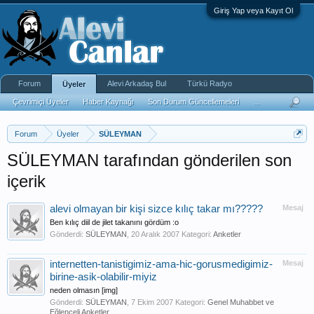
Giriş Yap veya Kayıt Ol
Forum
Alevi Arkadaş Bul
Türkü Radyo
Üyeler
Çevrimiçi Üyeler
Haber Kaynağı
Son Durum Güncellemeleri
...
Forum
Üyeler
SÜLEYMAN
SÜLEYMAN tarafından gönderilen son
içerik
alevi olmayan bir kişi sizce kılıç takar mı?????
Mesaj
Ben kılıç diil de jilet takanını gördüm :o
Gönderdi:
SÜLEYMAN
,
20 Aralık 2007
Kategori:
Anketler
internetten-tanistigimiz-ama-hic-gorusmedigimiz-
Mesaj
birine-asik-olabilir-miyiz
neden olmasın [img]
Gönderdi:
SÜLEYMAN
,
7 Ekim 2007
Kategori:
Genel Muhabbet ve
Eğlenceli Anketler