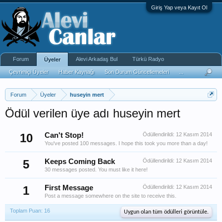
Giriş Yap veya Kayıt Ol
Forum
Alevi Arkadaş Bul
Türkü Radyo
Üyeler
Çevrimiçi Üyeler
Haber Kaynağı
Son Durum Güncellemeleri
...
Forum
Üyeler
huseyin mert
Ödül verilen üye adı huseyin mert
10
Can't Stop!
Ödüllendirildi:
12 Kasım 2014
You've posted 100 messages. I hope this took you more than a day!
5
Keeps Coming Back
Ödüllendirildi:
12 Kasım 2014
30 messages posted. You must like it here!
1
First Message
Ödüllendirildi:
12 Kasım 2014
Post a message somewhere on the site to receive this.
Toplam Puan: 16
Uygun olan tüm ödülleri görüntüle.