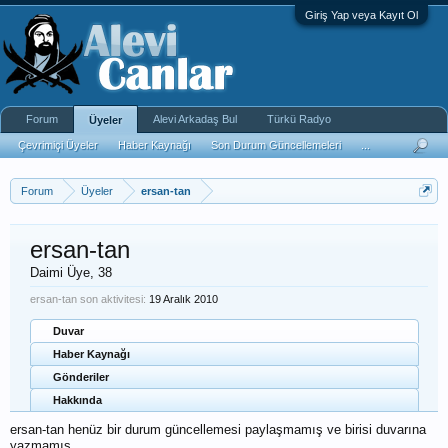
Giriş Yap veya Kayıt Ol
Forum
Alevi Arkadaş Bul
Türkü Radyo
Üyeler
Çevrimiçi Üyeler
Haber Kaynağı
Son Durum Güncellemeleri
...
Forum
Üyeler
ersan-tan
ersan-tan
Daimi Üye
, 38
ersan-tan son aktivitesi:
19 Aralık 2010
Duvar
Haber Kaynağı
Gönderiler
Hakkında
ersan-tan henüz bir durum güncellemesi paylaşmamış ve birisi duvarına
yazmamış.