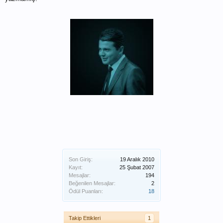
Son Giriş:
19 Aralık 2010
Kayıt:
25 Şubat 2007
Mesajlar:
194
Beğenilen Mesajlar:
2
Ödül Puanları:
18
Takip Ettikleri
1