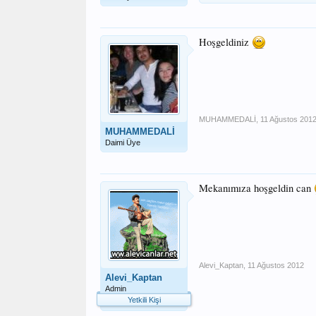
Hoşgeldiniz
MUHAMMEDALİ
,
11 Ağustos 201
MUHAMMEDALİ
Daimi Üye
Mekanımıza hoşgeldin can
Alevi_Kaptan
,
11 Ağustos 2012
Alevi_Kaptan
Admin
Yetkili Kişi