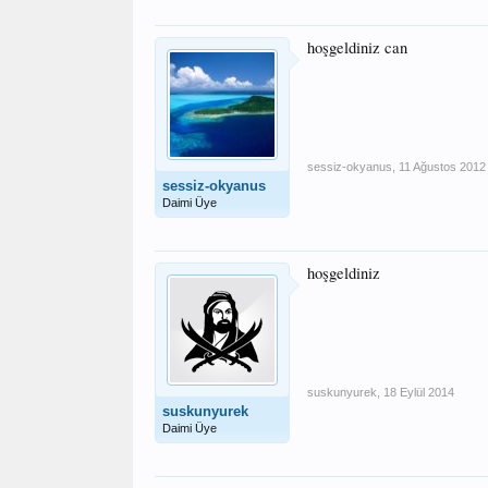
hoşgeldiniz can
sessiz-okyanus
,
11 Ağustos 2012
sessiz-okyanus
Daimi Üye
hoşgeldiniz
suskunyurek
,
18 Eylül 2014
suskunyurek
Daimi Üye