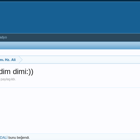
adyo
ı. Hz. Ali
im dimi:))
paylaşıldı.
DALİ
bunu beğendi.