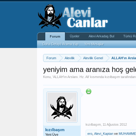
Üyeler
Alevi Arkadaş Bul
Türkü R
Forum
Daha Detaylı Arama Yap
Yeni Mesajlar
Forum
Alevilik
Alevilik Genel
ALLAH'ın Arslan
yeniyim ama aranıza hoş geld
Konu, '
ALLAH'ın Arslanı. Hz. Ali
' kısmında
kızılbaşım
tarafından 
kızılbaşım
,
11 Ağustos 2012
kızılbaşım
ero
,
Alevi_Kaptan
ve
MUHAMME
Yeni Üye