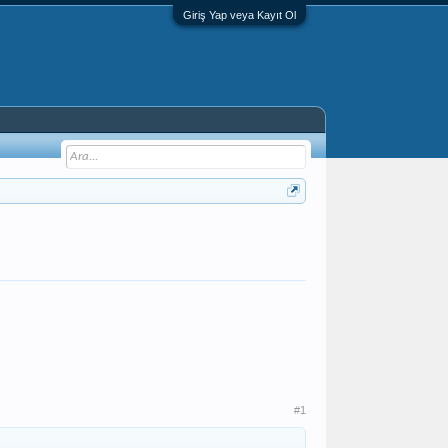
Giriş Yap veya Kayıt Ol
#1