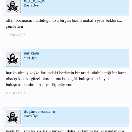
B_1_A_C_K
Daimi Üye
allah bozmasın mutlulugunuzu birgün bizim mahalleyede beklerizz
çümletten
19 Eylül 2007
sarıkaya
Yeni Üye
harika olmuş.keşke forumdaki herkesin bir arada olabileceği bir kare
olsa çok daha güzel olurdu.ama bu küçük buluşmalar büyük
buluşmanın adımları diye düşünüyorum.
29 Eylül 2007
düşünce ressamı
Daimi Üye
böyle buluşmalar kişilerin birbirini daha iyi tanımaları acısından çok