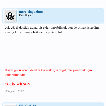
mert_elagozlum
Daimi Üye
çok güzel dostluk adına bişeyler yapabilmek ben de olmak isterdim
ama gelemedimm tebriklerr hepinize :lol:
Hayal gücü gerçeklerden kaçmak için değil,onu yaratmak için
kullanılmalıdır
COLİN WİLSON
22 Ağustos 2007
SELÇUK 58