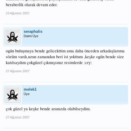
beraberlik olarak devam eder.
23 Ağustos 2007
seraphalis
Daimi Üye
ogün buluşmaya bende gelicekttim ama daha önceden arkadaşlarıma
sözüm vardı,uzun zamandan beri ist yokttum ,keşke ogün bende size
katılsaydım çokgüzel çıkmışsınız resimlerde :cry:
27 Ağustos 2007
melek1
Üye
çok güzel ya keşke bende aranızda olabilseydim.
27 Ağustos 2007