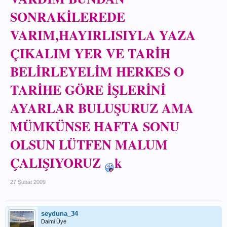
SONRAKİLEREDE
VARIM,HAYIRLISIYLA YAZA
ÇIKALIM YER VE TARİH
BELİRLEYELİM HERKES O
TARİHE GÖRE İŞLERİNİ
AYARLAR BULUŞURUZ AMA
MÜMKÜNSE HAFTA SONU
OLSUN LÜTFEN MALUM
ÇALIŞIYORUZ
k
27 Şubat 2009
seyduna_34
Daimi Üye