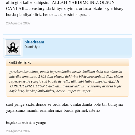
altin gibi kalbe sahipsin.. ALLAH YARDIMCINIZ OLSUN
CANLAR... avusturyada ki üye sayimiz artarsa bizde böyle bisey
burda planliyabiliriz bence... süpersini süper....
20 Ağustos 2007
bluedream
Daimi Üye
kigi12 demiş ki:
gercekten hos olmus, inanin heyecanlandim bende, katilimin daha cok olmasini
dilerdim ama olsun 2 kisi dahi olsaydi dahi yine böyle heyecanlanirdim.. ablam
supersin senin emegin cok bu site de valla, altin gibi kalbe sahipsin.. ALLAH
YARDIMCINIZ OLSUN CANLAR... avusturyada ki üye sayimiz artarsa bizde
böyle bisey burda planliyabiliriz bence... süpersini süper....
saol yenge sizlerdende ve orda olan canlardanda böle bir buluşma
yaparsanız inanıki resimlerinizi burda görmek isteriz
teşekkür ederim yenge
20 Ağustos 2007