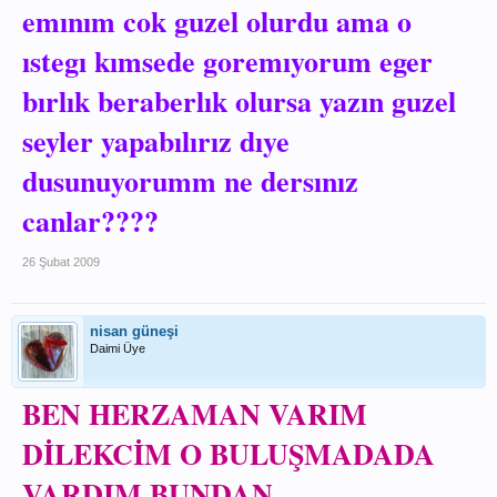
emınım cok guzel olurdu ama o
ıstegı kımsede goremıyorum eger
bırlık beraberlık olursa yazın guzel
seyler yapabılırız dıye
dusunuyorumm ne dersınız
canlar????
26 Şubat 2009
nisan güneşi
Daimi Üye
BEN HERZAMAN VARIM
DİLEKCİM O BULUŞMADADA
VARDIM BUNDAN