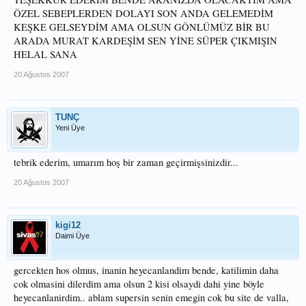
ÖZEL SEBEPLERDEN DOLAYI SON ANDA GELEMEDİM
KEŞKE GELSEYDİM AMA OLSUN GÖNLÜMÜZ BİR BU
ARADA MURAT KARDEŞİM SEN YİNE SÜPER ÇIKMIŞIN
HELAL SANA
20 Ağustos 2007
TUNÇ
Yeni Üye
tebrik ederim, umarım hoş bir zaman geçirmişsinizdir...
20 Ağustos 2007
kigi12
Daimi Üye
gercekten hos olmus, inanin heyecanlandim bende, katilimin daha
cok olmasini dilerdim ama olsun 2 kisi olsaydi dahi yine böyle
heyecanlanirdim.. ablam supersin senin emegin cok bu site de valla,