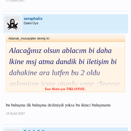
17 Eylül 2007
seraphalis
Daimi Üye
Adanalı_musayipler demiş ki:
Alacağınız olsun ablacım bi daha
lkine msj atma dandik bi iletişim bi
dahakine ara lutfen bu 2 oldu
gelemiom içme oturdu yane :Sneyse
Tam Metin için TIKLAYINIZ..
gusl bi ortam olusmus !!!
bu buluşma ilk buluşma deilmiydi yoksa bu ikinci buluşmamı
19 Eylül 2007