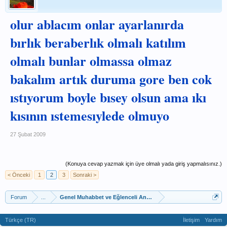
olur ablacım onlar ayarlanırda
bırlık beraberlık olmalı katılım
olmalı bunlar olmassa olmaz
bakalım artık duruma gore ben cok
ıstıyorum boyle bısey olsun ama ıkı
kısının ıstemesıylede olmuyo
27 Şubat 2009
(Konuya cevap yazmak için üye olmalı yada giriş yapmalısınız.)
< Önceki
1
2
3
Sonraki >
Forum
...
Genel Muhabbet ve Eğlenceli Anketler
Türkçe (TR)
İletişim
Yardım