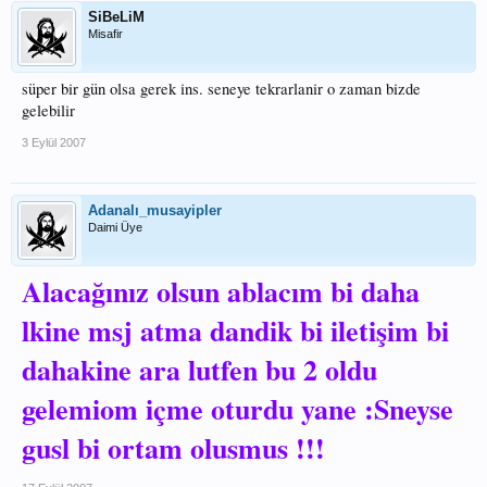
SiBeLiM
Misafir
süper bir gün olsa gerek ins. seneye tekrarlanir o zaman bizde
gelebilir
3 Eylül 2007
Adanalı_musayipler
Daimi Üye
Alacağınız olsun ablacım bi daha
lkine msj atma dandik bi iletişim bi
dahakine ara lutfen bu 2 oldu
gelemiom içme oturdu yane :Sneyse
gusl bi ortam olusmus !!!