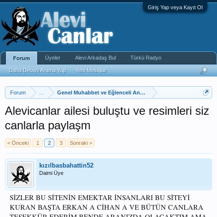
Giriş Yap veya Kayıt Ol
Üyeler
Alevi Arkadaş Bul
Türkü Radyo
Forum
Daha Detaylı Arama Yap
Yeni Mesajlar
Forum
...
Genel Muhabbet ve Eğlenceli Anketler
Alevicanlar ailesi buluştu ve resimleri siz
canlarla paylaşm
< Önceki
1
2
3
Sonraki >
kızılbasbahattin52
Daimi Üye
SİZLER BU SİTENİN EMEKTAR İNSANLARI BU SİTEYİ
KURAN BAŞTA ERKAN A CİHAN A VE BÜTÜN CANLARA
TEŞEKKÜR EDERİM BENDE ARANIZDA OLACAKTIM AMA