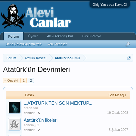
Giriş Yap veya Kayıt Ol
Üyeler
Alevi Arkadaş Bul
Türkü Radyo
Forum
Daha Detaylı Arama Yap
Yeni Mesajlar
Forum
Atatürk Köşesi
Atatürk bölümü
Atatürk'ün Devrimleri
< Önceki
1
2
Başlık
Son Mesaj ↓
...ATATÜRK'TEN SON MEKTUP...
ersan-tan
19 Ocak 2008
Yanıtlar:
5
Atatürk'ün ilkeleri
sanem_62
5 Şubat 2007
Yanıtlar:
2