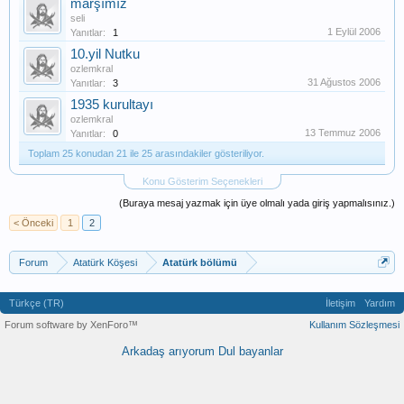
marşımız
seli
1 Eylül 2006
Yanıtlar:
1
10.yil Nutku
ozlemkral
31 Ağustos 2006
Yanıtlar:
3
1935 kurultayı
ozlemkral
13 Temmuz 2006
Yanıtlar:
0
Toplam 25 konudan 21 ile 25 arasındakiler gösteriliyor.
Konu Gösterim Seçenekleri
(Buraya mesaj yazmak için üye olmalı yada giriş yapmalısınız.)
< Önceki
1
2
Forum
Atatürk Köşesi
Atatürk bölümü
Türkçe (TR)
İletişim
Yardım
Forum software by XenForo™
Kullanım Sözleşmesi
Arkadaş arıyorum
Dul bayanlar