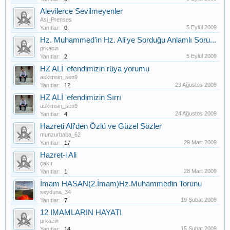
Alevilerce Sevilmeyenler
Asi_Prenses
5 Eylül 2009
Yanıtlar:
0
Hz. Muhammed'in Hz. Ali'ye Sorduğu Anlamlı Soru...
prkacin
5 Eylül 2009
Yanıtlar:
2
HZ ALİ 'efendimizin rüya yorumu
askimsin_sen9
29 Ağustos 2009
Yanıtlar:
12
HZ ALİ 'efendimizin Sırrı
askimsin_sen9
24 Ağustos 2009
Yanıtlar:
4
Hazreti Ali'den Özlü ve Güzel Sözler
munzurbaba_62
29 Mart 2009
Yanıtlar:
17
Hazret-i Ali
çakır
28 Mart 2009
Yanıtlar:
1
İmam HASAN(2.İmam)Hz.Muhammedin Torunu
seyduna_34
19 Şubat 2009
Yanıtlar:
7
12 IMAMLARIN HAYATI
prkacin
15 Şubat 2009
Yanıtlar:
14