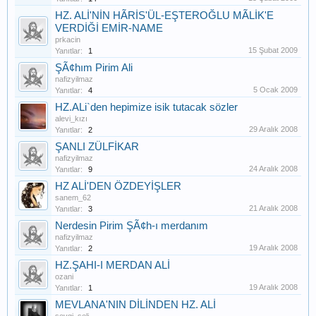
HZ. ALİ'NİN HÃRİS'ÜL-EŞTEROĞLU MÃLİK'E
VERDİĞİ EMİR-NAME
prkacin
15 Şubat 2009
Yanıtlar:
1
ŞÃ¢hım Pirim Ali
nafizyilmaz
5 Ocak 2009
Yanıtlar:
4
HZ.ALi`den hepimize isik tutacak sözler
alevi_kızı
29 Aralık 2008
Yanıtlar:
2
ŞANLI ZÜLFİKAR
nafizyilmaz
24 Aralık 2008
Yanıtlar:
9
HZ ALİ'DEN ÖZDEYİŞLER
sanem_62
21 Aralık 2008
Yanıtlar:
3
Nerdesin Pirim ŞÃ¢h-ı merdanım
nafizyilmaz
19 Aralık 2008
Yanıtlar:
2
HZ.ŞAHI-I MERDAN ALİ
ozani
19 Aralık 2008
Yanıtlar:
1
MEVLANA'NIN DİLİNDEN HZ. ALİ