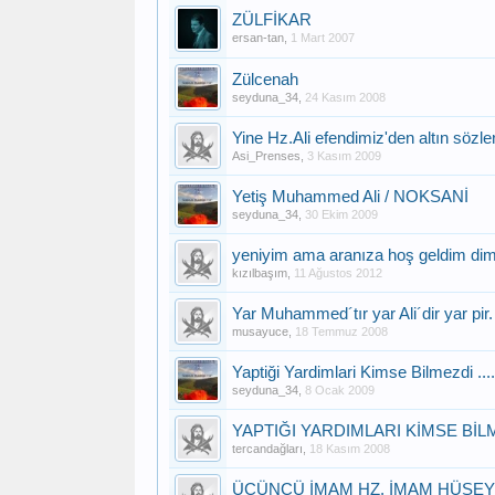
ZÜLFİKAR
ersan-tan
,
1 Mart 2007
Zülcenah
seyduna_34
,
24 Kasım 2008
Yine Hz.Ali efendimiz'den altın sözler.
Asi_Prenses
,
3 Kasım 2009
Yetiş Muhammed Ali / NOKSANİ
seyduna_34
,
30 Ekim 2009
yeniyim ama aranıza hoş geldim dimi
kızılbaşım
,
11 Ağustos 2012
Yar Muhammed´tır yar Ali´dir yar pir.
musayuce
,
18 Temmuz 2008
Yaptiği Yardimlari Kimse Bilmezdi ....
seyduna_34
,
8 Ocak 2009
YAPTIĞI YARDIMLARI KİMSE BİLME
tercandağları
,
18 Kasım 2008
ÜÇÜNCÜ İMAM HZ. İMAM HÜSEYİ