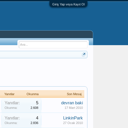
Giriş Yap veya Kayıt Ol
Yanıtlar
Okunma
Son Mesaj
Yanıtlar:
5
devran baki
Okunma:
2.608
17 Mart 2010
Yanıtlar:
4
LinkinPark
Okunma:
2.836
27 Ocak 2010