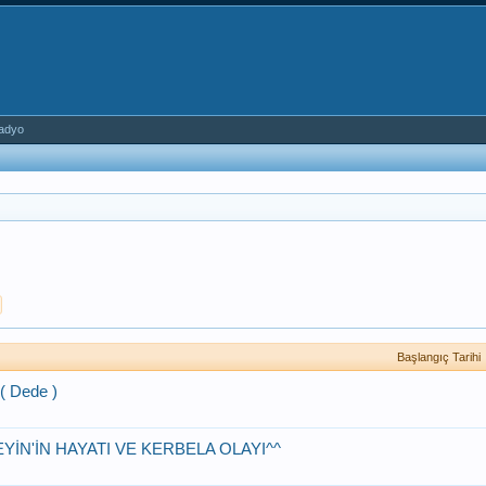
adyo
Başlangıç Tarihi
( Dede )
İN'İN HAYATI VE KERBELA OLAYI^^