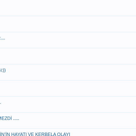
...
:))
.
ZDİ .....
N'İN HAYATI VE KERBELA OLAYI