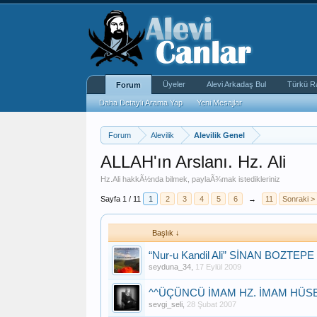
Üyeler
Alevi Arkadaş Bul
Türkü R
Forum
Daha Detaylı Arama Yap
Yeni Mesajlar
Forum
Alevilik
Alevilik Genel
ALLAH'ın Arslanı. Hz. Ali
Hz.Ali hakkÃ½nda bilmek, paylaÃ¾mak istedikleriniz
Sayfa 1 / 11
1
2
3
4
5
6
→
11
Sonraki >
Başlık ↓
“Nur-u Kandil Ali” SİNAN BOZTEPE 
seyduna_34
,
17 Eylül 2009
^^ÜÇÜNCÜ İMAM HZ. İMAM HÜSEY
sevgi_seli
,
28 Şubat 2007