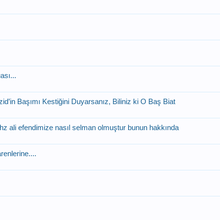
ası...
id’in Başımı Kestiğini Duyarsanız, Biliniz ki O Baş Biat
r hz ali efendimize nasıl selman olmuştur bunun hakkında
enlerine....