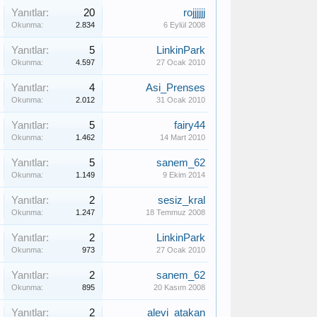
Yanıtlar:
20
rojjjjjj
Okunma:
2.834
6 Eylül 2008
Yanıtlar:
5
LinkinPark
Okunma:
4.597
27 Ocak 2010
Yanıtlar:
4
Asi_Prenses
Okunma:
2.012
31 Ocak 2010
Yanıtlar:
5
fairy44
Okunma:
1.462
14 Mart 2010
Yanıtlar:
5
sanem_62
Okunma:
1.149
9 Ekim 2014
Yanıtlar:
2
sesiz_kral
Okunma:
1.247
18 Temmuz 2008
Yanıtlar:
2
LinkinPark
Okunma:
973
27 Ocak 2010
Yanıtlar:
2
sanem_62
Okunma:
895
20 Kasım 2008
Yanıtlar:
2
alevi_atakan