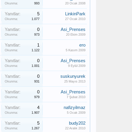
Okunma:
993
20 Ocak 2008
Yanıtlar:
5
LinkinPark
Okunma:
1.077
27 Ocak 2010
Yanıtlar:
0
Asi_Prenses
Okunma:
973
20 Ekim 2009
Yanıtlar:
1
ero
Okunma:
1.122
5 Kasım 2009
Yanıtlar:
0
Asi_Prenses
Okunma:
1.001
9 Eylül 2009
Yanıtlar:
0
suskunyurek
Okunma:
931
25 Mayıs 2013
Yanıtlar:
0
Asi_Prenses
Okunma:
979
7 Şubat 2010
Yanıtlar:
4
nafizyilmaz
Okunma:
1.907
5 Ocak 2009
Yanıtlar:
5
budy202
Okunma:
1.267
22 Aralık 2010