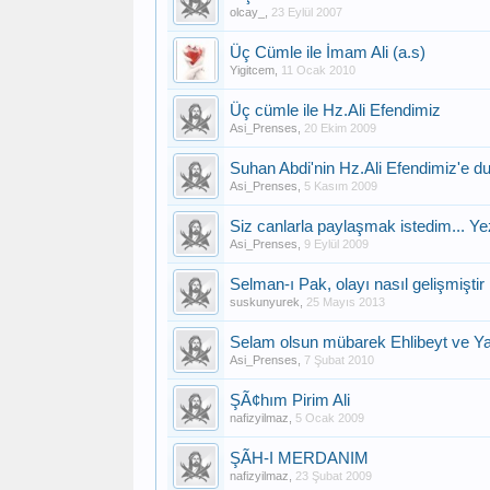
olcay_
,
23 Eylül 2007
Üç Cümle ile İmam Ali (a.s)
Yigitcem
,
11 Ocak 2010
Üç cümle ile Hz.Ali Efendimiz
Asi_Prenses
,
20 Ekim 2009
Suhan Abdi'nin Hz.Ali Efendimiz'e du
Asi_Prenses
,
5 Kasım 2009
Siz canlarla paylaşmak istedim... Yez
Asi_Prenses
,
9 Eylül 2009
Selman-ı Pak, olayı nasıl gelişmişti
suskunyurek
,
25 Mayıs 2013
Selam olsun mübarek Ehlibeyt ve Yar
Asi_Prenses
,
7 Şubat 2010
ŞÃ¢hım Pirim Ali
nafizyilmaz
,
5 Ocak 2009
ŞÃH-I MERDANIM
nafizyilmaz
,
23 Şubat 2009