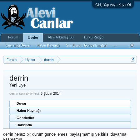
Giriş Yap veya Kayıt Ol
Forum
Alevi Arkadaş Bul
Türkü Radyo
Üyeler
Çevrimiçi Üyeler
Haber Kaynağı
Son Durum Güncellemeleri
...
Forum
Üyeler
derrin
derrin
Yeni Üye
derrin son aktivitesi:
8 Şubat 2014
Duvar
Haber Kaynağı
Gönderiler
Hakkında
derrin henüz bir durum güncellemesi paylaşmamış ve birisi duvarına
yazmamış.