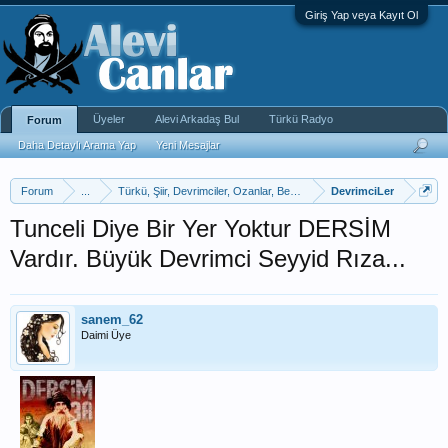
Giriş Yap veya Kayıt Ol
Üyeler
Alevi Arkadaş Bul
Türkü Radyo
Forum
Daha Detaylı Arama Yap
Yeni Mesajlar
Forum
...
Türkü, Şiir, Devrimciler, Ozanlar, Bektaşi Fıkra
DevrimciLer
Tunceli Diye Bir Yer Yoktur DERSİM
Vardır. Büyük Devrimci Seyyid Rıza...
sanem_62
Daimi Üye