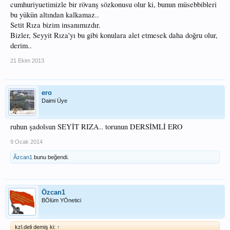
cumhuriyuetimizle bir rövanş sözkonusu olur ki, bunun müsebbibleri
bu yükün altından kalkamaz..
Setit Rıza bizim insanımızdır.
Bizler, Seyyit Rıza'yı bu gibi konulara alet etmesek daha doğru olur,
derim..
21 Ekim 2013
ero
Daimi Üye
ruhun şadolsun SEYİT RIZA.. torunun DERSİMLİ ERO
9 Ocak 2014
Ãzcan1
bunu beğendi.
Özcan1
BÖlüm YÖnetici
kzl.deli demiş ki:
↑