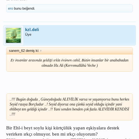
ero
bunu beğendi.
kzl.deli
Üye
sanem_62 demiş ki:
↑
Ey insanlar arasında geldiği ırkla övünen cahil, Bütün
insanlar bir anababadan
olmadır.
Hz.Ali (Kerremallâhü Veche )
..!!! Bugün doğuda , Güneydoğuda ALEVİLİK varsa ve yaşanıyorsa bunu herkes
Seyid rızaya Borçludur ..! Seyid diyoruz ona çünkü seyid olduğu içindir yani
ehlibeyt ten geldiği içindir ..!! Yani senden benden çok fazla ALEVİDİR KENDİSİ
..!!!
Bir Ehl-i beyt soylu kişi kürtçülük yapan eşkiyalara destek
verirken ırkçı olmuyor. ben mi ırkçı oluyorum?