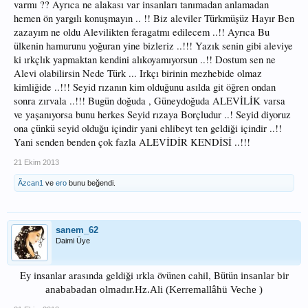
varmı ?? Ayrıca ne alakası var insanları tanımadan anlamadan
hemen ön yargılı konuşmayın .. !! Biz aleviler Türkmüşüz Hayır Ben
zazayım ne oldu Alevilikten feragatmı edilecem ..!! Ayrıca Bu
ülkenin hamurunu yoğuran yine bizleriz ..!!! Yazık senin gibi aleviye
ki ırkçlık yapmaktan kendini alıkoyamıyorsun ..!! Dostum sen ne
Alevi olabilirsin Nede Türk ... Irkçı birinin mezhebide olmaz
kimliğide ..!!! Seyid rızanın kim olduğunu asılda git öğren ondan
sonra zırvala ..!!! Bugün doğuda , Güneydoğuda ALEVİLİK varsa
ve yaşanıyorsa bunu herkes Seyid rızaya Borçludur ..! Seyid diyoruz
ona çünkü seyid olduğu içindir yani ehlibeyt ten geldiği içindir ..!!
Yani senden benden çok fazla ALEVİDİR KENDİSİ ..!!!
21 Ekim 2013
Ãzcan1
ve
ero
bunu beğendi.
sanem_62
Daimi Üye
Ey insanlar arasında geldiği ırkla övünen cahil, Bütün
insanlar bir
anababadan olmadır.
Hz.Ali (Kerremallâhü Veche )