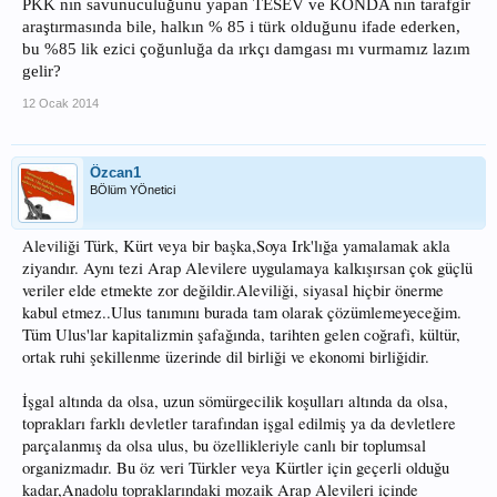
PKK nın savunuculuğunu yapan TESEV ve KONDA nın tarafgir
araştırmasında bile, halkın % 85 i türk olduğunu ifade ederken,
bu %85 lik ezici çoğunluğa da ırkçı damgası mı vurmamız lazım
gelir?
12 Ocak 2014
Özcan1
BÖlüm YÖnetici
Aleviliği Türk, Kürt veya bir başka,Soya Irk'lığa yamalamak akla
ziyandır. Aynı tezi Arap Alevilere uygulamaya kalkışırsan çok güçlü
veriler elde etmekte zor değildir.Aleviliği, siyasal hiçbir önerme
kabul etmez..Ulus tanımını burada tam olarak çözümlemeyeceğim.
Tüm Ulus'lar kapitalizmin şafağında, tarihten gelen coğrafi, kültür,
ortak ruhi şekillenme üzerinde dil birliği ve ekonomi birliğidir.
İşgal altında da olsa, uzun sömürgecilik koşulları altında da olsa,
toprakları farklı devletler tarafından işgal edilmiş ya da devletlere
parçalanmış da olsa ulus, bu özellikleriyle canlı bir toplumsal
organizmadır. Bu öz veri Türkler veya Kürtler için geçerli olduğu
kadar,Anadolu topraklarındaki mozaik Arap Alevileri içinde