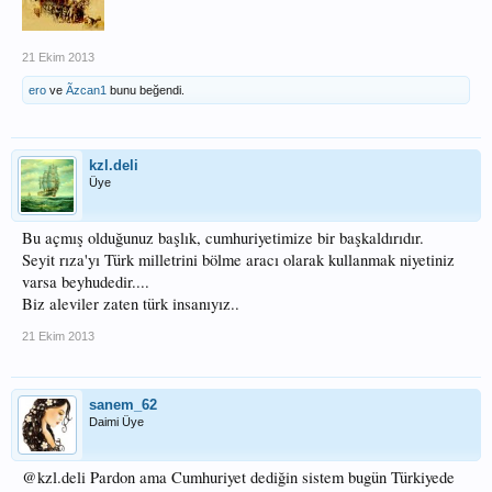
21 Ekim 2013
ero
ve
Ãzcan1
bunu beğendi.
kzl.deli
Üye
Bu açmış olduğunuz başlık, cumhuriyetimize bir başkaldırıdır.
Seyit rıza'yı Türk milletrini bölme aracı olarak kullanmak niyetiniz
varsa beyhudedir....
Biz aleviler zaten türk insanıyız..
21 Ekim 2013
sanem_62
Daimi Üye
@kzl.deli Pardon ama Cumhuriyet dediğin sistem bugün Türkiyede