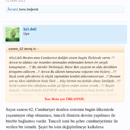
21 Ekim 2013
Ãzcan1
bunu beğendi.
kzl.deli
Üye
sanem_62 demiş ki:
↑
@kzl.deli Pardon ama Cumhuriyet dediğin sistem bugün Türkiyede varmı ??
Ayrıca ne alakası var insanları tanımadan anlamadan hemen ön yargılı
konuşmayın .. !! Biz aleviler Türkmüşüz Hayır Ben zazayım ne oldu Alevilikten
feragatmı edilecem ..!! Ayrıca Bu ülkenin hamurunu yoğuran yine bizleriz ..!!!
Yazık senin gibi aleviye ki ırkçlık yapmaktan kendini alıkoyamıyorsun ..!! Dostum
sen ne Alevi olabilirsin Nede Türk ... Irkçı birinin mezhebide olmaz kimliğide ..!!!
Seyid rızanın kim olduğunu asılda git öğren ondan sonra zırvala ..!!! Bugün
doğuda , Güneydoğuda ALEVİLİK varsa ve yaşanıyorsa bunu herkes Seyid
rızaya Borçludur ..! Seyid diyoruz ona çünkü seyid olduğu içindir yani ehlibeyt
Tam Metin için TIKLAYINIZ..
ten geldiği içindir ..!! Yani senden benden çok fazla ALEVİDİR KENDİSİ ..!!!
Sayın sanem 62, Cumhuriyet denilen sistemin bugün ülkemizde
yaşanmıyor olup olmaması, tunceli ilimizin dersim yapılması ile
birebir bağlantısı vardır. Tunceli ismi bu şehre cumhuriyetimiz ile
verilen bir isimdir. Şayet bu isim değiştirilmeye kalkılırsa