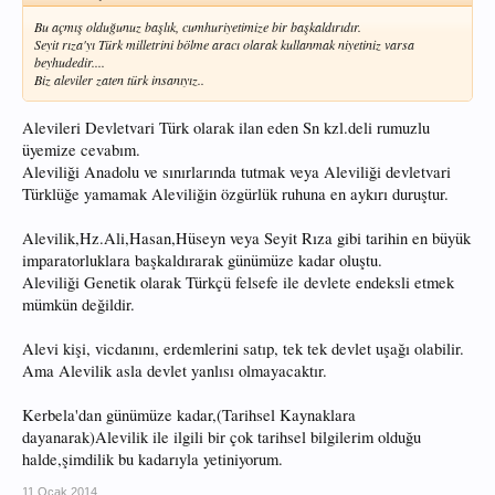
Bu açmış olduğunuz başlık, cumhuriyetimize bir başkaldırıdır.
Seyit rıza'yı Türk milletrini bölme aracı olarak kullanmak niyetiniz varsa
beyhudedir....
Biz aleviler zaten türk insanıyız..
Alevileri Devletvari Türk olarak ilan eden Sn kzl.deli rumuzlu
üyemize cevabım.
Aleviliği Anadolu ve sınırlarında tutmak veya Aleviliği devletvari
Türklüğe yamamak Aleviliğin özgürlük ruhuna en aykırı duruştur.
Alevilik,Hz.Ali,Hasan,Hüseyn veya Seyit Rıza gibi tarihin en büyük
imparatorluklara başkaldırarak günümüze kadar oluştu.
Aleviliği Genetik olarak Türkçü felsefe ile devlete endeksli etmek
mümkün değildir.
Alevi kişi, vicdanını, erdemlerini satıp, tek tek devlet uşağı olabilir.
Ama Alevilik asla devlet yanlısı olmayacaktır.
Kerbela'dan günümüze kadar,(Tarihsel Kaynaklara
dayanarak)Alevilik ile ilgili bir çok tarihsel bilgilerim olduğu
halde,şimdilik bu kadarıyla yetiniyorum.
11 Ocak 2014