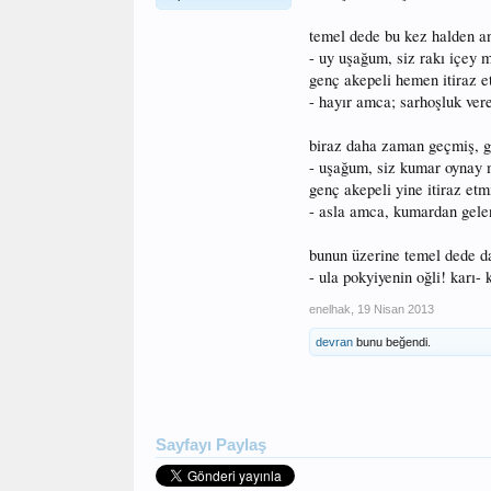
temel dede bu kez halden an
- uy uşağum, siz rakı içey
genç akepeli hemen itiraz e
- hayır amca; sarhoşluk ver
biraz daha zaman geçmiş, g
- uşağum, siz kumar oynay
genç akepeli yine itiraz etm
- asla amca, kumardan gele
bunun üzerine temel dede d
- ula pokyiyenin oğli! karı
enelhak
,
19 Nisan 2013
devran
bunu beğendi.
Sayfayı Paylaş