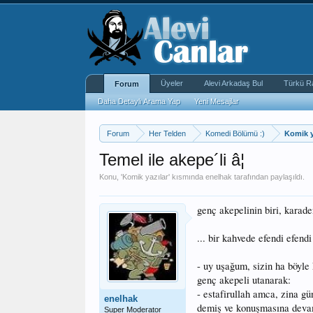
Üyeler
Alevi Arkadaş Bul
Türkü R
Forum
Daha Detaylı Arama Yap
Yeni Mesajlar
Forum
Her Telden
Komedi Bölümü :)
Komik y
Temel ile akepe´li â¦
Konu, '
Komik yazılar
' kısmında
enelhak
tarafından paylaşıldı.
genç akepelinin biri, karad
... bir kahvede efendi efend
- uy uşağum, sizin ha böyle
genç akepeli utanarak:
- estafirullah amca, zina g
enelhak
demiş ve konuşmasına deva
Super Moderator