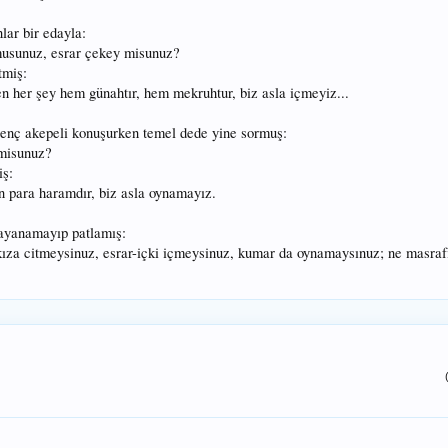
lar bir edayla:
 musunuz, esrar çekey misunuz?
tmiş:
en her şey hem günahtır, hem mekruhtur, biz asla içmeyiz...
enç akepeli konuşurken temel dede yine sormuş:
 misunuz?
iş:
n para haramdır, biz asla oynamayız.
ayanamayıp patlamış:
- kıza citmeysinuz, esrar-içki içmeysinuz, kumar da oynamaysınuz; ne masraf