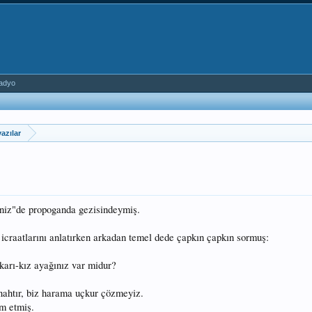
adyo
azılar
eniz"de propoganda gezisindeymiş.
i icraatlarını anlatırken arkadan temel dede çapkın çapkın sormuş:
 karı-kız ayağınız var midur?
ünahtır, biz harama uçkur çözmeyiz.
m etmiş.