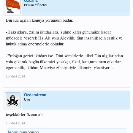
Özcan1
BÖlüm YÖnetici
Burada açılan konuya yorumum budur.
-Haksızlara, zalim iktidarlara, zulme karşı günümüze kadar
mücadele vererek Hz.Ali yolu Alevilik, tüm insanlık için eşitlik ve
hukuk adına önermelerle doludur.
-Erdoğan gerici iktidarı ise..Dini sömürlerle, ilkel Din algılarından
yola çıkarak bugün ülkemizi yasakçı, ilkel, katı,tamamen çıkarlar,
egemenlik, iktidar, Muaviye zihniyetiyle ülkemizi yönetiyor ....
10 Mart 2014
Özdemircan
Üye
teşekkürler özcan abi
10 Mart 2014
Ãzcan1
bunu beğendi.