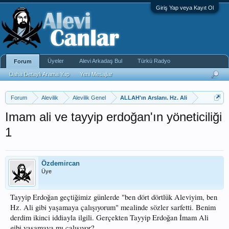
Giriş Yap veya Kayıt Ol
Üyeler
Alevi Arkadaş Bul
Türkü Radyo
Forum
Daha Detaylı Arama Yap
Yeni Mesajlar
Forum
Alevilik
Alevilik Genel
ALLAH'ın Arslanı. Hz. Ali
Imam ali ve tayyip erdoğan'ın yöneticiliği
1
Özdemircan
Üye
Tayyip Erdoğan geçtiğimiz günlerde "ben dört dörtlük Aleviyim, ben
Hz. Ali gibi yaşamaya çalışıyorum" mealinde sözler sarfetti. Benim
derdim ikinci iddiayla ilgili. Gerçekten Tayyip Erdoğan İmam Ali
gibi yaşamaya mı çalışıyor?