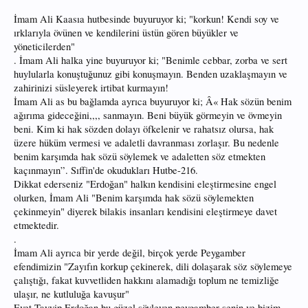
İmam Ali Kaasıa hutbesinde buyuruyor ki; "korkun! Kendi soy ve
ırklarıyla övünen ve kendilerini üstün gören büyükler ve
yöneticilerden"
. İmam Ali halka yine buyuruyor ki; "Benimle cebbar, zorba ve sert
huylularla konuştuğunuz gibi konuşmayın. Benden uzaklaşmayın ve
zahirinizi süsleyerek irtibat kurmayın!
İmam Ali as bu bağlamda ayrıca buyuruyor ki; Â« Hak sözün benim
ağırıma gideceğini,,,, sanmayın. Beni büyük görmeyin ve övmeyin
beni. Kim ki hak sözden dolayı öfkelenir ve rahatsız olursa, hak
üzere hüküm vermesi ve adaletli davranması zorlaşır. Bu nedenle
benim karşımda hak sözü söylemek ve adaletten söz etmekten
kaçınmayın”. Sıffin'de okudukları Hutbe-216.
Dikkat ederseniz "Erdoğan" halkın kendisini eleştirmesine engel
olurken, İmam Ali "Benim karşımda hak sözü söylemekten
çekinmeyin" diyerek bilakis insanları kendisini eleştirmeye davet
etmektedir.
.
İmam Ali ayrıca bir yerde değil, birçok yerde Peygamber
efendimizin "Zayıfın korkup çekinerek, dili dolaşarak söz söylemeye
çalıştığı, fakat kuvvetliden hakkını alamadığı toplum ne temizliğe
ulaşır, ne kutluluğa kavuşur"
Evet Tayyip Erdoğan bu güzel söyleyen peygamber senin ve bizim