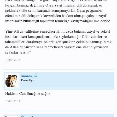
Peygamberimiz değil mi? Oysa zayıf insanlar dili dolaşarak ve
çekinerek bile senin karşında konuşamıyorlar. Oysa peygamber
efendimiz dili dolaşarak kuvvetliden hakkını almaya çalışan zayıf
insanlaarın bulunduğu toplumun temizliğe kavuşmadığını ima ediyor.
Yine Ali as valilerine emrediyor ki; itirazda bulunan zayıf ve yoksul
insanların sert konuşmalarına, söz söylerken ağır lâflar edenlerine
tahammül et; daralmayı, onlarla görüşmekten çekinip utanmayı bırak
da Allah bu yüzden sana rahmetlerini yaysın; ona itâatin yüzünden
sevaplar versin.”
7 Mart 2014
sanem_62
Daimi Üye
Haklısın Can Emeğine sağlık..
7 Mart 2014