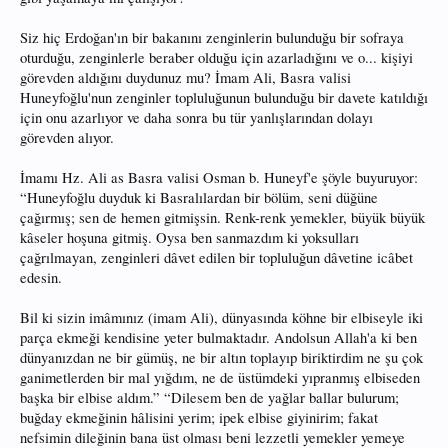
Siz hiç Erdoğan'ın bir bakanını zenginlerin bulunduğu bir sofraya
oturduğu, zenginlerle beraber olduğu için azarladığını ve o... kişiyi
görevden aldığını duydunuz mu? İmam Ali, Basra valisi
Huneyfoğlu'nun zenginler topluluğunun bulunduğu bir davete katıldığı
için onu azarlıyor ve daha sonra bu tür yanlışlarından dolayı
görevden alıyor.
İmamı Hz. Ali as Basra valisi Osman b. Huneyf'e şöyle buyuruyor:
“Huneyfoğlu duyduk ki Basralılardan bir bölüm, seni düğüne
çağırmış; sen de hemen gitmişsin. Renk-renk yemekler, büyük büyük
kâseler hoşuna gitmiş. Oysa ben sanmazdım ki yoksulları
çağrılmayan, zenginleri dâvet edilen bir topluluğun dâvetine icâbet
edesin.
Bil ki sizin imâmınız (imam Ali), dünyasında köhne bir elbiseyle iki
parça ekmeği kendisine yeter bulmaktadır. Andolsun Allah'a ki ben
dünyanızdan ne bir gümüş, ne bir altın toplayıp biriktirdim ne şu çok
ganimetlerden bir mal yığdım, ne de üstümdeki yıpranmış elbiseden
başka bir elbise aldım.” “Dilesem ben de yağlar ballar bulurum;
buğday ekmeğinin hâlisini yerim; ipek elbise giyinirim; fakat
nefsimin dileğinin bana üst olması beni lezzetli yemekler yemeye