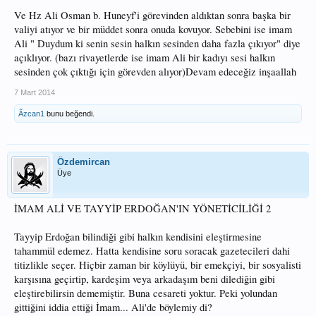
Ve Hz Ali Osman b. Huneyf'i görevinden aldıktan sonra başka bir
valiyi atıyor ve bir müddet sonra onuda kovuyor. Sebebini ise imam
Ali " Duydum ki senin sesin halkın sesinden daha fazla çıkıyor" diye
açıklıyor. (bazı rivayetlerde ise imam Ali bir kadıyı sesi halkın
sesinden çok çıktığı için görevden alıyor)Devam edeceğiz inşaallah
7 Mart 2014
Ãzcan1
bunu beğendi.
Özdemircan
Üye
İMAM ALİ VE TAYYİP ERDOĞAN'IN YÖNETİCİLİĞİ 2
Tayyip Erdoğan bilindiği gibi halkın kendisini eleştirmesine
tahammül edemez. Hatta kendisine soru soracak gazetecileri dahi
titizlikle seçer. Hiçbir zaman bir köylüyü, bir emekçiyi, bir sosyalisti
karşısına geçirtip, kardeşim veya arkadaşım beni dilediğin gibi
eleştirebilirsin dememiştir. Buna cesareti yoktur. Peki yolundan
gittiğini iddia ettiği İmam... Ali'de böylemiy di?