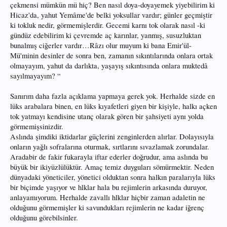
çekmensi mümkün mü hiç? Ben nasıl doya-doyayemek yiyebilirim ki
Hicaz'da, yahut Yemâme'de belki yoksullar vardır; günler geçmiştir
ki tokluk nedir, görmemişlerdir. Gecemi karnı tok olarak nasıl -ki
gündüz edebilirim ki çevremde aç karınlar, yanmış, susuzluktan
bunalmış ciğerler vardır…Râzı olur muyum ki bana Emir'ül-
Mü'minin desinler de sonra ben, zamanın sıkıntılarında onlara ortak
olmayayım, yahut da darlıkta, yaşayış sıkıntısında onlara muktedâ
sayılmayayım? “
Sanırım daha fazla açıklama yapmaya gerek yok. Herhalde sizde en
lüks arabalara binen, en lüks kıyafetleri giyen bir kişiyle, halkı açken
tok yatmayı kendisine utanç olarak gören bir şahsiyeti aynı yolda
görmemişsinizdir.
Aslında şimdiki iktidarlar güçlerini zenginlerden alırlar. Dolayısıyla
onların yağlı sofralarına oturmak, sırtlarını sıvazlamak zorundalar.
Aradabir de fakir fukarayla iftar ederler doğrudur, ama aslında bu
büyük bir ikiyüzlülüktür. Amaç temiz duyguları sömürmektir. Neden
dünyadaki yöneticiler, yönetici olduktan sonra halkın paralarıyla lüks
bir biçimde yaşıyor ve hlklar hala bu rejimlerin arkasında duruyor,
anlayamıyorum. Herhalde zavallı hlklar hiçbir zaman adaletin ne
olduğunu görmemişler ki savundukları rejimlerin ne kadar iğrenç
olduğunu görebilsinler.