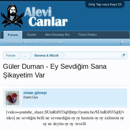
Giriş Yap veya Kayıt Ol
Üyeler
Alevi Arkadaş Bul
Türkü Radyo
Forum
Daha Detaylı Arama Yap
Yeni Mesajlar
Forum
...
Sinema & Müzik
Güler Duman - Ey Sevdiğim Sana
Şikayetim Var
nisan güneşi
Daimi Üye
[video=youtube_share;SUmRif033q0]http://youtu.be/SUmRif033q0[/v
ideo] ne sevdiğin belli ne sevmediğin oy oy hainsin oy oy zalimsin oy
oy ne deyim oy oy :teselli ​