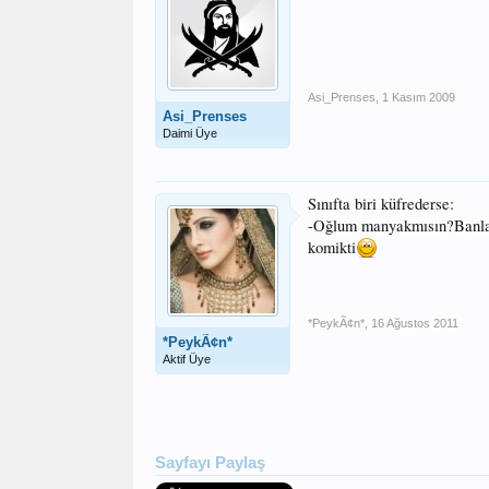
Asi_Prenses
,
1 Kasım 2009
Asi_Prenses
Daimi Üye
Sınıfta biri küfrederse:
-Oğlum manyakmısın?Banlanı
komikti
*PeykÃ¢n*
,
16 Ağustos 2011
*PeykÃ¢n*
Aktif Üye
Sayfayı Paylaş