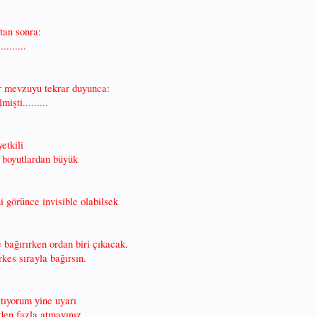
tan sonra:
........
r mevzuyu tekrar duyunca:
şti.........
etkili
 boyutlardan büyük
i görünce invisible olabilsek
e bağırırken ordan biri çıkacak.
kes sırayla bağırsın.
tıyorum yine uyarı
rden fazla atmayınız