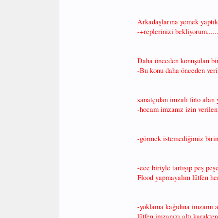
Arkadaşlarına yemek yaptık
-+replerinizi bekliyorum.......
Daha önceden konuşulan bi
-Bu konu daha önceden verilmi
sanatçıdan imzalı foto alan y
-hocam imzanız izin verilen
-görmek istemediğimiz birin
-eee biriyle tartışıp peş peş
Flood yapmayalım lütfen her
-yoklama kağıdına imzamı a
lütfen imzanızı altı karakte