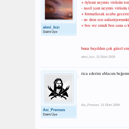
+ öylemi neymis virüsün is
- nasil yani neymis virüsün 
+ formatlasak acaba gecer
- ne dion sen anlamiyorumk
+ bos ver simdi ben sana o 
alevi_kızı
Daimi Üye
buna bayıldım çok güzel eme
alevi_kızı
,
31 Ekim 2009
rica ederim ablacım beğe
Asi_Prenses
,
31 Ekim 2009
Asi_Prenses
Daimi Üye