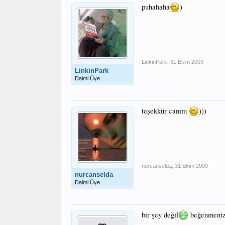
puhahaha
)
LinkinPark
,
31 Ekim 2009
LinkinPark
Daimi Üye
teşekkür canım
)))
nurcanselda
,
31 Ekim 2009
nurcanselda
Daimi Üye
bir şey değil
beğenmeniz 