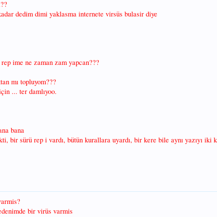
i??
kadar dedim dimi yaklasma internete virsüs bulasir diye
ık rep ime ne zaman zam yapcan???
aktan mı topluyom???
çin ... ter damlıyoo.
ana bana
i, bir sürü rep i vardı, bütün kurallara uyardı, bir kere bile aynı yazıyı i
varmis?
 bedenimde bir virüs varmis