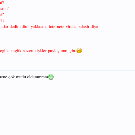
mi?
ismi?
mi?
i??
kadar dedim dimi yaklasma internete virsüs bulasir diye
gine saglık nazcım tşkler paylaşımın için.
nmene çok mutlu oldummmm