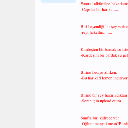
Fotoraf albümüne bakarken:
-Capslar bir harika.......
Biri beyendiği bir şey verin
-repi hakettin........
Kardeşten bir bardak su ist
-Kardeşim bir bardak su geti
Birine hediye alırken:
-Bu harika!Hemen indiriyoru
Birine bir şey hazırladıktan
-Senin için upload ettim......
Sınıfta biri küfrederse:
-Oğlum manyakmısın?Banlanı