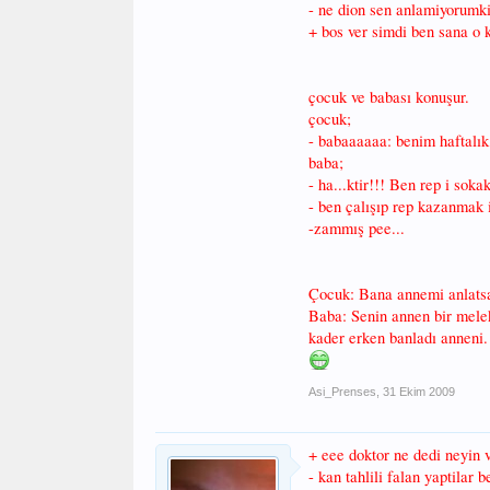
- ne dion sen anlamiyorumk
+ bos ver simdi ben sana o 
çocuk ve babası konuşur.
çocuk;
- babaaaaaa: benim haftal
baba;
- ha...ktir!!! Ben rep i sok
- ben çalışıp rep kazanmak i
-zammış pee...
Çocuk: Bana annemi anlats
Baba: Senin annen bir melekt
kader erken banladı anneni.
Asi_Prenses
,
31 Ekim 2009
+ eee doktor ne dedi neyin 
- kan tahlili falan yaptilar