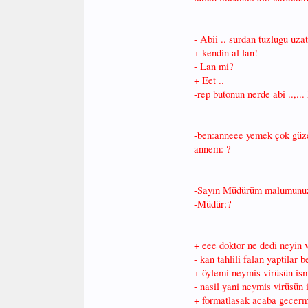
- Abii .. surdan tuzlugu uza
+ kendin al lan!
- Lan mi?
+ Eet ..
-rep butonun nerde abi ..,..
-ben:anneee yemek çok güze
annem: ?
-Sayın Müdürüm malumunuz y
-Müdür:?
+ eee doktor ne dedi neyin 
- kan tahlili falan yaptilar
+ öylemi neymis virüsün is
- nasil yani neymis virüsün 
+ formatlasak acaba gecer