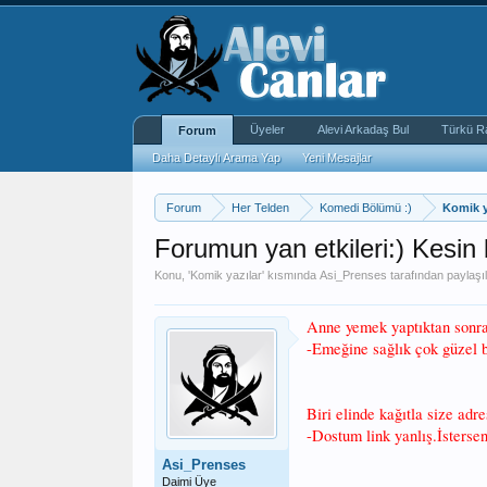
Üyeler
Alevi Arkadaş Bul
Türkü R
Forum
Daha Detaylı Arama Yap
Yeni Mesajlar
Forum
Her Telden
Komedi Bölümü :)
Komik y
Forumun yan etkileri:) Kesin 
Konu, '
Komik yazılar
' kısmında
Asi_Prenses
tarafından paylaşıl
Anne yemek yaptıktan sonra
-Emeğine sağlık çok güzel b
Biri elinde kağıtla size adr
-Dostum link yanlış.İstersen 
Asi_Prenses
Daimi Üye