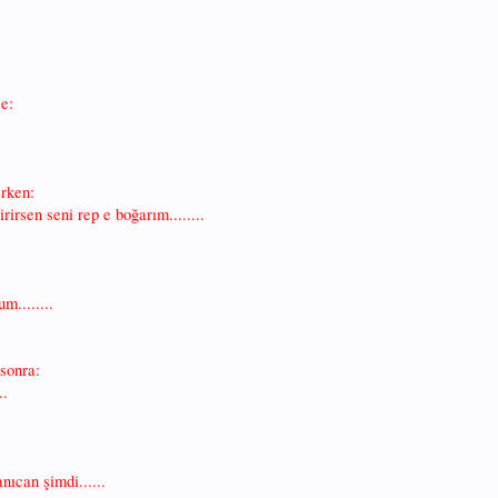
ce:
erken:
rirsen seni rep e boğarım........
m........
 sonra:
..
can şimdi......