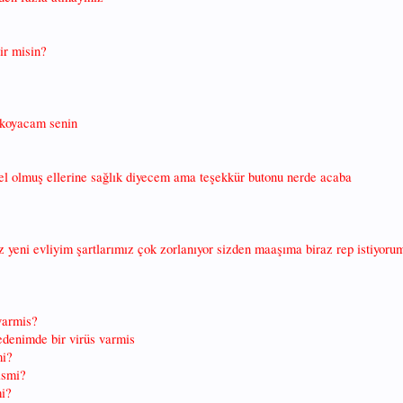
tir misin?
. koyacam senin
l olmuş ellerine sağlık diyecem ama teşekkür butonu nerde acaba
eni evliyim şartlarımız çok zorlanıyor sizden maaşıma biraz rep istiyoru
varmis?
 bedenimde bir virüs varmis
mi?
ismi?
mi?