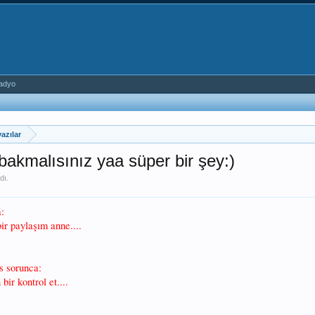
adyo
azılar
bakmalısınız yaa süper bir şey:)
dı.
:
ir paylaşım anne....
es sorunca:
bir kontrol et....