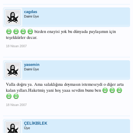
cagdas
Daimi Üye
bizden enayisi yok bu dünyada paylaşımın için
teşekkürler decar.
18 Nisan 2007
yasemin
Daimi Üye
Valla doğru ya. Ama salaklığına doymasın istemeseydi o diğer arta
kalan yılları.Haketmiş yani hoş yaaa sevdim bunu ben
18 Nisan 2007
ÇELİKBİLEK
Üye