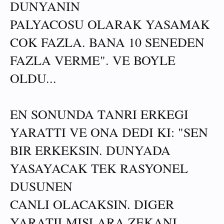
DUNYANIN
PALYACOSU OLARAK YASAMAK
COK FAZLA. BANA 10 SENEDEN
FAZLA VERME". VE BOYLE
OLDU...
EN SONUNDA TANRI ERKEGI
YARATTI VE ONA DEDI KI: "SEN
BIR ERKEKSIN. DUNYADA
YASAYACAK TEK RASYONEL
DUSUNEN
CANLI OLACAKSIN. DIGER
YARATILMISLARA ZEKANI