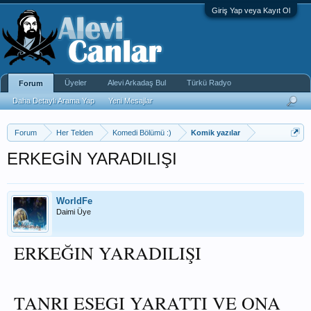
Giriş Yap veya Kayıt Ol
Üyeler
Alevi Arkadaş Bul
Türkü Radyo
Forum
Daha Detaylı Arama Yap
Yeni Mesajlar
Forum
Her Telden
Komedi Bölümü :)
Komik yazılar
ERKEGİN YARADILIŞI
WorldFe
Daimi Üye
ERKEĞIN YARADILIŞI
TANRI ESEGI YARATTI VE ONA