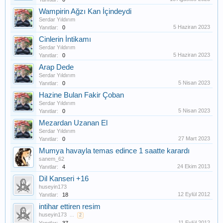
Wampirin Ağzı Kan İçindeydi
Serdar Yıldırım
5 Haziran 2023
Yanıtlar:
0
Cinlerin İntikamı
Serdar Yıldırım
5 Haziran 2023
Yanıtlar:
0
Arap Dede
Serdar Yıldırım
5 Nisan 2023
Yanıtlar:
0
Hazine Bulan Fakir Çoban
Serdar Yıldırım
5 Nisan 2023
Yanıtlar:
0
Mezardan Uzanan El
Serdar Yıldırım
27 Mart 2023
Yanıtlar:
0
Mumya havayla temas edince 1 saatte karardı
sanem_62
24 Ekim 2013
Yanıtlar:
4
Dil Kanseri +16
huseyin173
12 Eylül 2012
Yanıtlar:
18
intihar ettiren resim
huseyin173
...
2
11 Eylül 2012