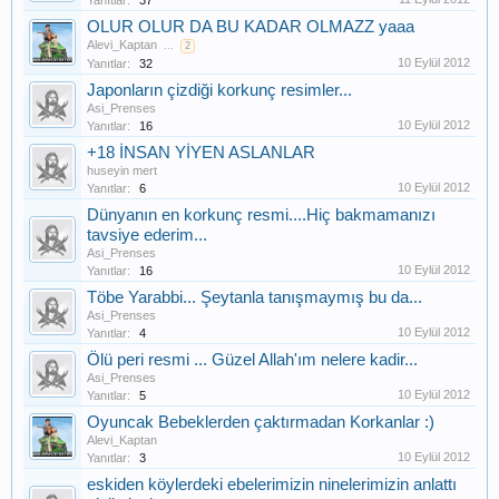
Yanıtlar:
37
OLUR OLUR DA BU KADAR OLMAZZ yaaa
Alevi_Kaptan
...
2
10 Eylül 2012
Yanıtlar:
32
Japonların çizdiği korkunç resimler...
Asi_Prenses
10 Eylül 2012
Yanıtlar:
16
+18 İNSAN YİYEN ASLANLAR
huseyin mert
10 Eylül 2012
Yanıtlar:
6
Dünyanın en korkunç resmi....Hiç bakmamanızı
tavsiye ederim...
Asi_Prenses
10 Eylül 2012
Yanıtlar:
16
Töbe Yarabbi... Şeytanla tanışmaymış bu da...
Asi_Prenses
10 Eylül 2012
Yanıtlar:
4
Ölü peri resmi ... Güzel Allah'ım nelere kadir...
Asi_Prenses
10 Eylül 2012
Yanıtlar:
5
Oyuncak Bebeklerden çaktırmadan Korkanlar :)
Alevi_Kaptan
10 Eylül 2012
Yanıtlar:
3
eskiden köylerdeki ebelerimizin ninelerimizin anlattı