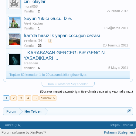
cinli olaylar
murat058
27 Nisan 2012
Yanıtlar:
2
Suyun Yıkıcı Gücü. İzle.
Alevi_Kaptan
18 Ağustos 2011
Yanıtlar:
1
İran'da hırsızlık yapan cocuğun cezası !
seyduna_34
...
2
20 Temmuz 2011
Yanıtlar:
33
...KARABASAN GERCEGi BiR GENCiN
YASADIKLARI ...
ersan-tan
5 Mayıs 2011
Yanıtlar:
6
Toplam 82 konudan 1 ile 20 arasındakiler gösteriliyor.
Konu Gösterim Seçenekleri
(Buraya mesaj yazmak için üye olmalı yada giriş yapmalısınız.)
1
2
3
4
5
Sonraki >
Forum
Her Telden
Türkçe (TR)
İletişim
Yardım
Forum software by XenForo™
Kullanım Sözleşmesi