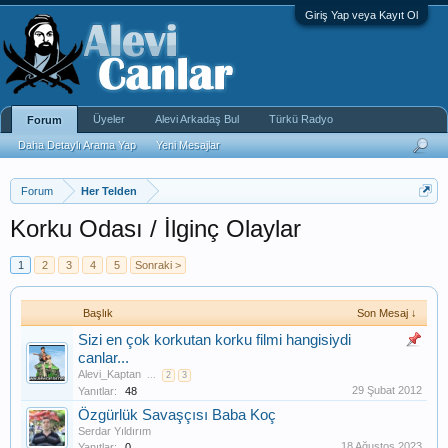
Giriş Yap veya Kayıt Ol
Üyeler
Alevi Arkadaş Bul
Türkü Radyo
Forum
Daha Detaylı Arama Yap
Yeni Mesajlar
Forum
Her Telden
Korku Odası / İlginç Olaylar
1
2
3
4
5
Sonraki >
Başlık
Son Mesaj ↓
Sizi en çok korkutan korku filmi hangisiydi
canlar...
Alevi_Kaptan
...
2
3
29 Şubat 2012
Yanıtlar:
48
Özgürlük Savaşçısı Baba Koç
Serdar Yıldırım
18 Ağustos 2023
Yanıtlar:
0