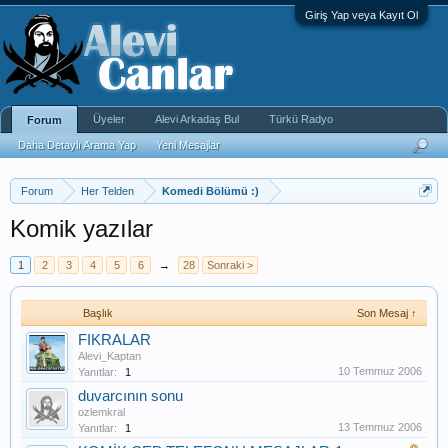
Giriş Yap veya Kayıt Ol
Üyeler
Alevi Arkadaş Bul
Türkü Radyo
Forum
Daha Detaylı Arama Yap
Yeni Mesajlar
Forum
Her Telden
Komedi Bölümü :)
Komik yazılar
1
2
3
4
5
6
→
28
Sonraki >
Başlık
Son Mesaj ↑
FIKRALAR
Alevi_Kaptan
10 Temmuz 2006
Yanıtlar:
1
duvarcının sonu
ozlemkral
13 Temmuz 2006
Yanıtlar:
1