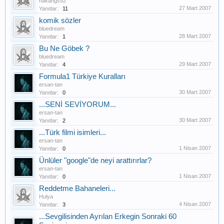
hakangs52
27 Mart 2007
Yanıtlar:
11
komik sözler
bluedream
28 Mart 2007
Yanıtlar:
1
Bu Ne Göbek ?
bluedream
29 Mart 2007
Yanıtlar:
4
Formula1 Türkiye Kuralları
ersan-tan
30 Mart 2007
Yanıtlar:
0
...SENİ SEVİYORUM...
ersan-tan
30 Mart 2007
Yanıtlar:
2
...Türk filmi isimleri...
ersan-tan
1 Nisan 2007
Yanıtlar:
0
Ünlüler "google"de neyi arattırırlar?
ersan-tan
1 Nisan 2007
Yanıtlar:
0
Reddetme Bahaneleri...
Hulya
4 Nisan 2007
Yanıtlar:
3
...Sevgilisinden Ayrılan Erkegin Sonraki 60