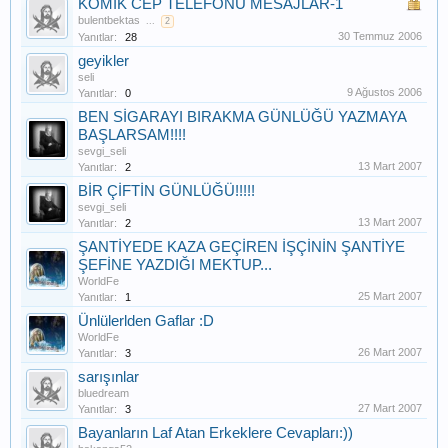
KOMİK CEP TELEFONU MESAJLAR-1
bulentbektas
...
2
30 Temmuz 2006
Yanıtlar:
28
geyikler
seli
9 Ağustos 2006
Yanıtlar:
0
BEN SİGARAYI BIRAKMA GÜNLÜĞÜ YAZMAYA
BAŞLARSAM!!!!
sevgi_seli
13 Mart 2007
Yanıtlar:
2
BİR ÇİFTİN GÜNLÜĞÜ!!!!!
sevgi_seli
13 Mart 2007
Yanıtlar:
2
ŞANTİYEDE KAZA GEÇİREN İŞÇİNİN ŞANTİYE
ŞEFİNE YAZDIĞI MEKTUP...
WorldFe
25 Mart 2007
Yanıtlar:
1
Ünlülerlden Gaflar :D
WorldFe
26 Mart 2007
Yanıtlar:
3
sarışınlar
bluedream
27 Mart 2007
Yanıtlar:
3
Bayanların Laf Atan Erkeklere Cevapları:))