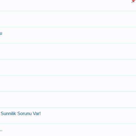
ru
Sunnilik Sorunu Var!
..