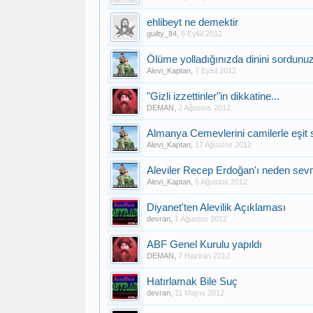
ehlibeyt ne demektir
guilty_84
,
6 Eylül 2012
Ölüme yolladığınızda dinini sordun
Alevi_Kaptan
,
7 Eylül 2012
"Gizli izzettinler"in dikkatine...
DEMAN
,
2 Ağustos 2012
Almanya Cemevlerini camilerle eşit say
Alevi_Kaptan
,
17 Ağustos 2012
Aleviler Recep Erdoğan'ı neden sevm
Alevi_Kaptan
,
5 Ağustos 2012
Diyanet'ten Alevilik Açıklaması
devran
,
1 Ağustos 2012
ABF Genel Kurulu yapıldı
DEMAN
,
7 Haziran 2012
Hatırlamak Bile Suç
devran
,
11 Mayıs 2012