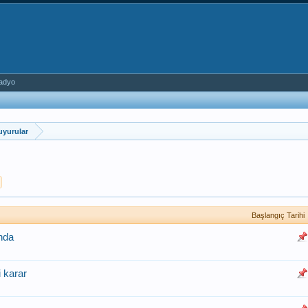
adyo
Duyurular
Başlangıç Tarihi
ında
 karar