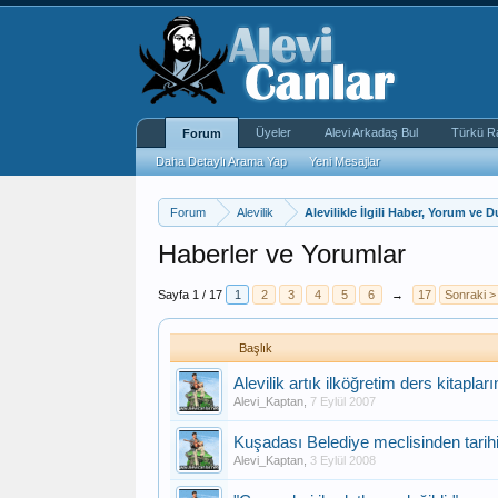
Üyeler
Alevi Arkadaş Bul
Türkü R
Forum
Daha Detaylı Arama Yap
Yeni Mesajlar
Forum
Alevilik
Alevilikle İlgili Haber, Yorum ve 
Haberler ve Yorumlar
Sayfa 1 / 17
1
2
3
4
5
6
→
17
Sonraki >
Başlık
Alevilik artık ilköğretim ders kitaplar
Alevi_Kaptan
,
7 Eylül 2007
Kuşadası Belediye meclisinden tarihi
Alevi_Kaptan
,
3 Eylül 2008