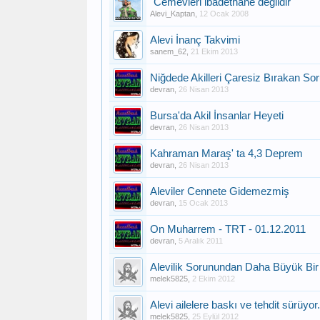
"Cemevleri ibadethane değildir"
Alevi_Kaptan
,
12 Ocak 2008
Alevi İnanç Takvimi
sanem_62
,
21 Ekim 2013
Niğdede Akilleri Çaresiz Bırakan So
devran
,
26 Nisan 2013
Bursa'da Akil İnsanlar Heyeti
devran
,
26 Nisan 2013
Kahraman Maraş' ta 4,3 Deprem
devran
,
26 Nisan 2013
Aleviler Cennete Gidemezmiş
devran
,
15 Ocak 2013
On Muharrem - TRT - 01.12.2011
devran
,
5 Aralık 2011
Alevilik Sorunundan Daha Büyük Bir 
melek5825
,
2 Ekim 2012
Alevi ailelere baskı ve tehdit sürüyor.
melek5825
,
25 Eylül 2012