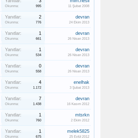
Yanıtlar:
3
mim.nesli
Okunma:
995
11 Şubat 2008
Yanıtlar:
2
devran
Okunma:
776
24 Ekim 2013
Yanıtlar:
1
devran
Okunma:
661
26 Nisan 2013
Yanıtlar:
1
devran
Okunma:
534
26 Nisan 2013
Yanıtlar:
0
devran
Okunma:
558
26 Nisan 2013
Yanıtlar:
4
enelhak
Okunma:
1.172
3 Şubat 2013
Yanıtlar:
7
devran
Okunma:
1.438
16 Kasım 2012
Yanıtlar:
1
mtsrkn
Okunma:
760
2 Ekim 2012
Yanıtlar:
1
melek5825
Okunma:
675
25 Eylül 2012