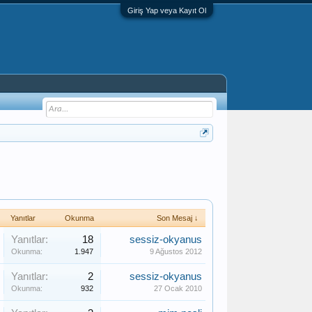
Giriş Yap veya Kayıt Ol
Yanıtlar
Okunma
Son Mesaj ↓
Yanıtlar:
18
sessiz-okyanus
Okunma:
1.947
9 Ağustos 2012
Yanıtlar:
2
sessiz-okyanus
Okunma:
932
27 Ocak 2010