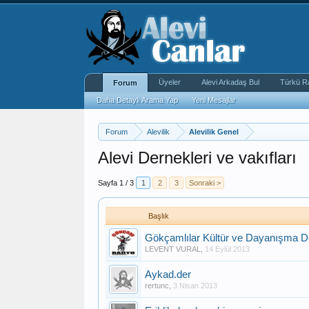
Üyeler
Alevi Arkadaş Bul
Türkü R
Forum
Daha Detaylı Arama Yap
Yeni Mesajlar
Forum
Alevilik
Alevilik Genel
Alevi Dernekleri ve vakıfları
Sayfa 1 / 3
1
2
3
Sonraki >
Başlık
Gökçamlılar Kültür ve Dayanışma D
LEVENT VURAL
,
14 Eylül 2013
Aykad.der
rertunc
,
3 Nisan 2013