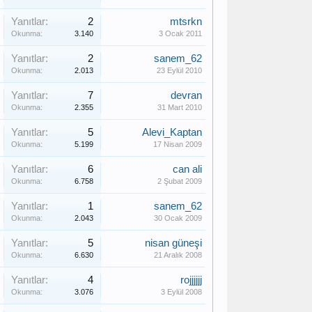
Yanıtlar:
2
mtsrkn
Okunma:
3.140
3 Ocak 2011
Yanıtlar:
2
sanem_62
Okunma:
2.013
23 Eylül 2010
Yanıtlar:
7
devran
Okunma:
2.355
31 Mart 2010
Yanıtlar:
5
Alevi_Kaptan
Okunma:
5.199
17 Nisan 2009
Yanıtlar:
6
can ali
Okunma:
6.758
2 Şubat 2009
Yanıtlar:
1
sanem_62
Okunma:
2.043
30 Ocak 2009
Yanıtlar:
5
nisan güneşi
Okunma:
6.630
21 Aralık 2008
Yanıtlar:
4
rojjjjjj
Okunma:
3.076
3 Eylül 2008