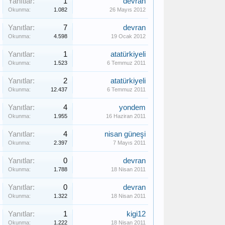
Yanıtlar:
1
devran
Okunma:
1.082
26 Mayıs 2012
Yanıtlar:
7
devran
Okunma:
4.598
19 Ocak 2012
Yanıtlar:
1
atatürkiyeli
Okunma:
1.523
6 Temmuz 2011
Yanıtlar:
2
atatürkiyeli
Okunma:
12.437
6 Temmuz 2011
Yanıtlar:
4
yondem
Okunma:
1.955
16 Haziran 2011
Yanıtlar:
4
nisan güneşi
Okunma:
2.397
7 Mayıs 2011
Yanıtlar:
0
devran
Okunma:
1.788
18 Nisan 2011
Yanıtlar:
0
devran
Okunma:
1.322
18 Nisan 2011
Yanıtlar:
1
kigi12
Okunma:
1.222
18 Nisan 2011