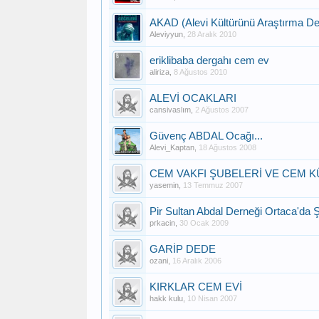
AKAD (Alevi Kültürünü Araştırma De
Aleviyyun
,
28 Aralık 2010
eriklibaba dergahı cem ev
aliriza
,
8 Ağustos 2010
ALEVİ OCAKLARI
cansivaslım
,
2 Ağustos 2007
Güvenç ABDAL Ocağı...
Alevi_Kaptan
,
18 Ağustos 2008
CEM VAKFI ŞUBELERİ VE CEM K
yasemin
,
13 Temmuz 2007
Pir Sultan Abdal Derneği Ortaca'da 
prkacin
,
30 Ocak 2009
GARİP DEDE
ozani
,
16 Aralık 2006
KIRKLAR CEM EVİ
hakk kulu
,
10 Nisan 2007