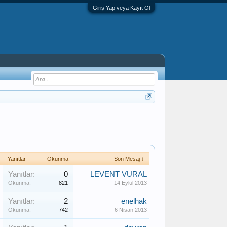
Giriş Yap veya Kayıt Ol
Yanıtlar
Okunma
Son Mesaj ↓
Yanıtlar:
0
LEVENT VURAL
Okunma:
821
14 Eylül 2013
Yanıtlar:
2
enelhak
Okunma:
742
6 Nisan 2013