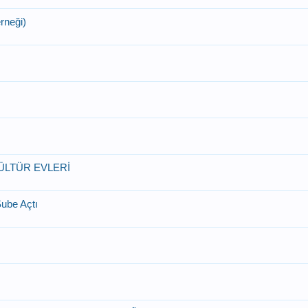
rneği)
ÜLTÜR EVLERİ
Şube Açtı