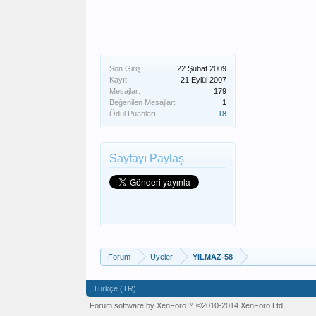
Son Giriş:
22 Şubat 2009
Kayıt:
21 Eylül 2007
Mesajlar:
179
Beğenilen Mesajlar:
1
Ödül Puanları:
18
Sayfayı Paylaş
Forum
Üyeler
YILMAZ-58
Türkçe (TR)
Forum software by XenForo™
©2010-2014 XenForo Ltd.