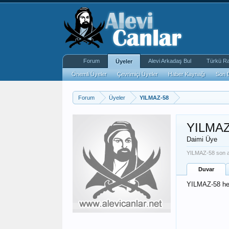
Forum
Alevi Arkadaş Bul
Türkü R
Üyeler
Önemli Üyeler
Çevrimiçi Üyeler
Haber Kaynağı
Son 
Forum
Üyeler
YILMAZ-58
YILMAZ
Daimi Üye
YILMAZ-58 son ak
Duvar
YILMAZ-58 hen