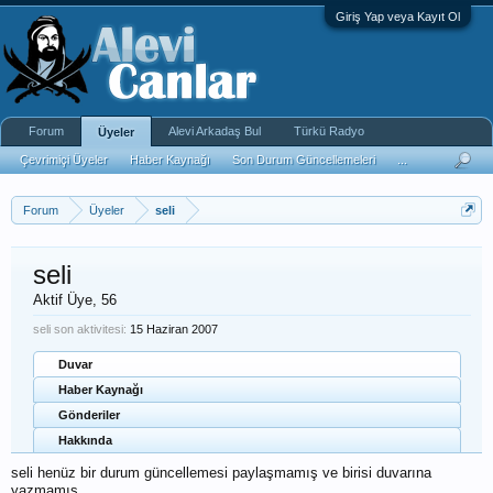
Giriş Yap veya Kayıt Ol
Forum
Alevi Arkadaş Bul
Türkü Radyo
Üyeler
Çevrimiçi Üyeler
Haber Kaynağı
Son Durum Güncellemeleri
...
Forum
Üyeler
seli
seli
Aktif Üye
, 56
seli son aktivitesi:
15 Haziran 2007
Duvar
Haber Kaynağı
Gönderiler
Hakkında
seli henüz bir durum güncellemesi paylaşmamış ve birisi duvarına
yazmamış.