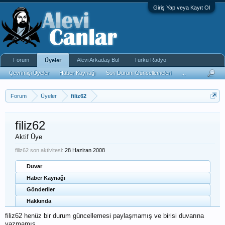
Giriş Yap veya Kayıt Ol
Forum
Alevi Arkadaş Bul
Türkü Radyo
Üyeler
Çevrimiçi Üyeler
Haber Kaynağı
Son Durum Güncellemeleri
...
Forum
Üyeler
filiz62
filiz62
Aktif Üye
filiz62 son aktivitesi:
28 Haziran 2008
Duvar
Haber Kaynağı
Gönderiler
Hakkında
filiz62 henüz bir durum güncellemesi paylaşmamış ve birisi duvarına
yazmamış.