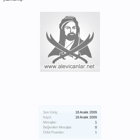
Son Giriş:
18 Aralık 2009
Kayıt:
18 Aralık 2009
Mesajlar:
1
Beğenilen Mesajlar:
0
Ödül Puanları:
1