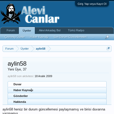
Giriş Yap veya Kayıt Ol
Forum
Alevi Arkadaş Bul
Türkü Radyo
Üyeler
Çevrimiçi Üyeler
Haber Kaynağı
Son Durum Güncellemeleri
...
Forum
Üyeler
aylin58
aylin58
Yeni Üye
, 37
aylin58 son aktivitesi:
18 Aralık 2009
Duvar
Haber Kaynağı
Gönderiler
Hakkında
aylin58 henüz bir durum güncellemesi paylaşmamış ve birisi duvarına
yazmamış.