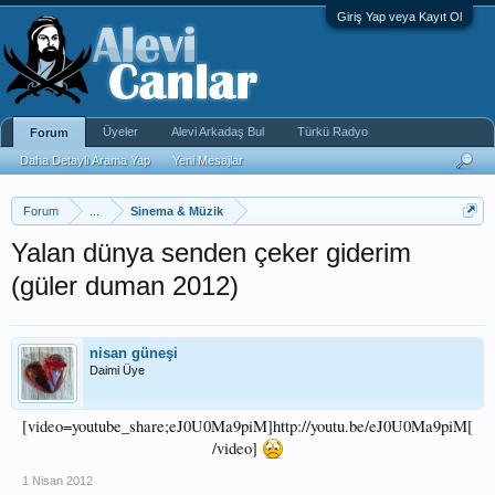
Giriş Yap veya Kayıt Ol
Üyeler
Alevi Arkadaş Bul
Türkü Radyo
Forum
Daha Detaylı Arama Yap
Yeni Mesajlar
Forum
...
Sinema & Müzik
Yalan dünya senden çeker giderim
(güler duman 2012)
nisan güneşi
Daimi Üye
[video=youtube_share;eJ0U0Ma9piM]http://youtu.be/eJ0U0Ma9piM[
/video]
1 Nisan 2012