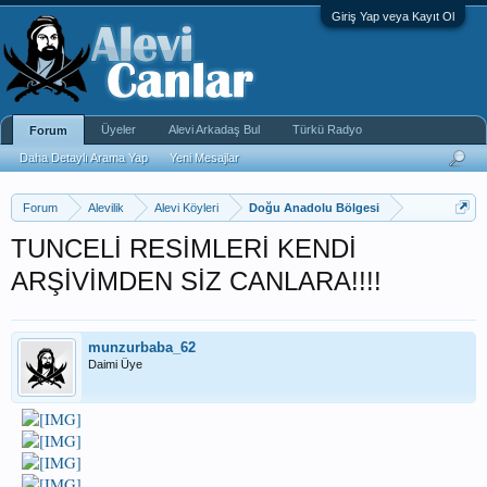
Giriş Yap veya Kayıt Ol
Üyeler
Alevi Arkadaş Bul
Türkü Radyo
Forum
Daha Detaylı Arama Yap
Yeni Mesajlar
Forum
Alevilik
Alevi Köyleri
Doğu Anadolu Bölgesi
TUNCELİ RESİMLERİ KENDİ
ARŞİVİMDEN SİZ CANLARA!!!!
munzurbaba_62
Daimi Üye