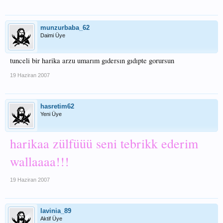
munzurbaba_62
Daimi Üye
tunceli bir harika arzu umarım gıdersın gıdıpte gorursun
19 Haziran 2007
hasretim62
Yeni Üye
harikaa zülfüüü seni tebrikk ederim
wallaaaa!!!
19 Haziran 2007
lavinia_89
Aktif Üye