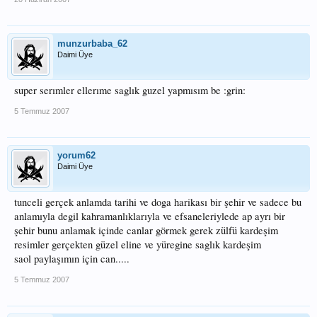
munzurbaba_62
Daimi Üye
super serımler ellerıme saglık guzel yapmısım be :grin:
5 Temmuz 2007
yorum62
Daimi Üye
tunceli gerçek anlamda tarihi ve doga harikası bir şehir ve sadece bu
anlamıyla degil kahramanlıklarıyla ve efsaneleriylede ap ayrı bir
şehir bunu anlamak içinde canlar görmek gerek zülfü kardeşim
resimler gerçekten güzel eline ve yüregine saglık kardeşim
saol paylaşımın için can.....
5 Temmuz 2007