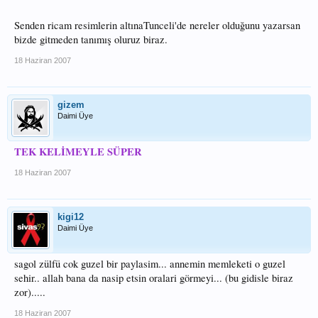
Senden ricam resimlerin altınaTunceli'de nereler olduğunu yazarsan
bizde gitmeden tanımış oluruz biraz.
18 Haziran 2007
gizem
Daimi Üye
TEK KELİMEYLE SÜPER
18 Haziran 2007
kigi12
Daimi Üye
sagol zülfü cok guzel bir paylasim... annemin memleketi o guzel
sehir.. allah bana da nasip etsin oralari görmeyi... (bu gidisle biraz
zor).....
18 Haziran 2007