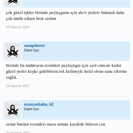
çok güzel tşkler bizimle paylaşgının için alevi yerlere bakmak daha
çok mutlu ediyor beni saolun
19 Haziran 2007
serapdemir
Daimi Üye
bizimle bu muhteşem resimleri paylaştıgın için saol cnm.ne kadar
güzel yerler keşke gidebilsem.tek kelimeyle helal olsun sana ellerine
sağlık.
19 Haziran 2007
munzurbaba_62
Daimi Üye
oznur burdan resımlerı masa ustune kaydede bılırsın can
20 Haziran 2007