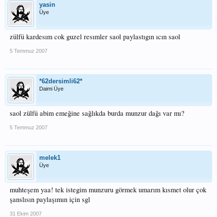
yasin
Üye
zülfü kardesım cok guzel resımler saol paylastıgın ıcın saol
5 Temmuz 2007
*62dersimli62*
Daimi Üye
saol zülfü abim emeğine sağlıkda burda munzur dağı var mı?
5 Temmuz 2007
melek1
Üye
muhteşem yaa! tek istegim munzuru görmek umarım kısmet olur çok
şanslısın paylaşımın için sgl
31 Ekim 2007