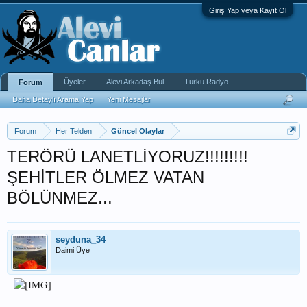
Giriş Yap veya Kayıt Ol
Üyeler
Alevi Arkadaş Bul
Türkü Radyo
Forum
Daha Detaylı Arama Yap
Yeni Mesajlar
Forum
Her Telden
Güncel Olaylar
TERÖRÜ LANETLİYORUZ!!!!!!!!!
ŞEHİTLER ÖLMEZ VATAN
BÖLÜNMEZ...
seyduna_34
Daimi Üye