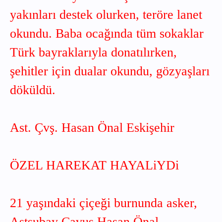
yakınları destek olurken, teröre lanet
okundu. Baba ocağında tüm sokaklar
Türk bayraklarıyla donatılırken,
şehitler için dualar okundu, gözyaşları
döküldü.
Ast. Çvş. Hasan Önal Eskişehir
ÖZEL HAREKAT HAYALiYDi
21 yaşındaki çiçeği burnunda asker,
Astsubay Çavuş Hasan Önal,