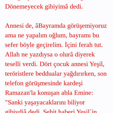
Dönemeyecek gibiyimâ dedi.
Annesi de, âBayramda görüşemiyoruz
ama ne yapalım oğlum, bayramı bu
sefer böyle geçirelim. İçini ferah tut.
Allah ne yazdıysa o olurâ diyerek
teselli verdi. Dört çocuk annesi Yeşil,
teröristlere beddualar yağdırırken, son
telefon görüşmesinde kardeşi
Ramazan'la konuşan abla Emine:
"Sanki yaşayacaklarını biliyor
gibiydiâ dedi. Şehit haberi Yeşil´in