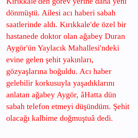
Kırıkkale'den görev yerine daha yeni
dönmüştü. Ailesi acı haberi sabah
saatlerinde aldı. Kırıkkale'de özel bir
hastanede doktor olan ağabey Duran
Aygör'ün Yaylacık Mahallesi'ndeki
evine gelen şehit yakınları,
gözyaşlarına boğuldu. Acı haber
gelebilir korkusuyla yaşadıklarını
anlatan ağabey Aygör, âHatta dün
sabah telefon etmeyi düşündüm. Şehit
olacağı kalbime doğmuştuâ dedi.