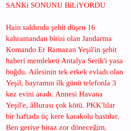
SANKi SONUNU BiLiYORDU
Hain saldırıda şehit düşen 16
kahramandan birisi olan Jandarma
Komando Er Ramazan Yeşil'in şehit
haberi memleketi Antalya Serik'i yasa
boğdu. Ailesinin tek erkek evladı olan
Yeşil, bayramın ilk günü telefonla 3
kez evini aradı. Annesi Havana
Yeşil'e, âBurası çok kötü. PKK'lılar
bir haftada üç kere karakolu bastılar.
Ben geriye biraz zor döneceğim.