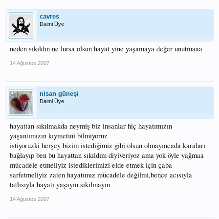
cavres
Daimi Üye
neden sıkıldın ne lursa olsun hayat yine yaşamaya değer unutmaaa
14 Ağustos 2007
nisan güneşi
Daimi Üye
hayattan sıkılmakda neymiş biz insanlar hiç hayatımızın
yaşantımızın kıymetini bilmiyoruz
istiyoruzki herşey bizim istediğimiz gibi olsun olmayıncada karaları
bağlayıp ben bu hayattan sıkıldım diyiveriyoz ama yok öyle yağmaa
mücadele etmeliyiz istediklerimizi elde etmek için çaba
sarfetmeliyiz zaten hayatımız mücadele değilmi,bence acısıyla
tatlısıyla hayatı yaşayın sıkılmayın
14 Ağustos 2007