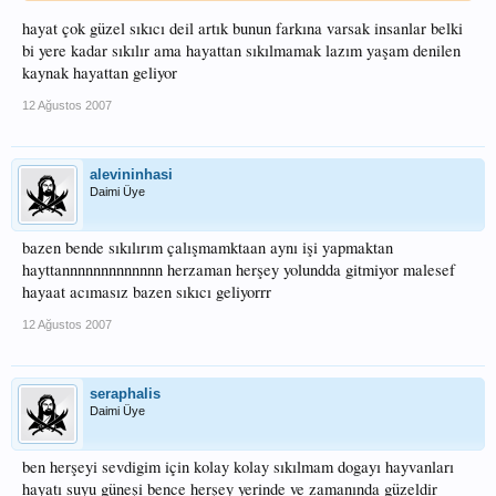
hayat çok güzel sıkıcı deil artık bunun farkına varsak insanlar belki
bi yere kadar sıkılır ama hayattan sıkılmamak lazım yaşam denilen
kaynak hayattan geliyor
12 Ağustos 2007
alevininhasi
Daimi Üye
bazen bende sıkılırım çalışmamktaan aynı işi yapmaktan
hayttannnnnnnnnnnnn herzaman herşey yolundda gitmiyor malesef
hayaat acımasız bazen sıkıcı geliyorrr
12 Ağustos 2007
seraphalis
Daimi Üye
ben herşeyi sevdigim için kolay kolay sıkılmam dogayı hayvanları
hayatı suyu güneşi bence herşey yerinde ve zamanında güzeldir