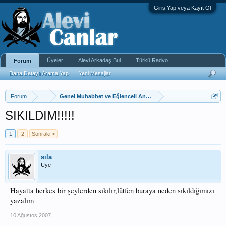
Giriş Yap veya Kayıt Ol
Üyeler
Alevi Arkadaş Bul
Türkü Radyo
Forum
Daha Detaylı Arama Yap
Yeni Mesajlar
Forum
...
Genel Muhabbet ve Eğlenceli Anketler
SIKILDIM!!!!!
1
2
Sonraki >
sıla
Üye
Hayatta herkes bir şeylerden sıkılır,lütfen buraya neden sıkıldığımızı
yazalım
10 Ağustos 2007