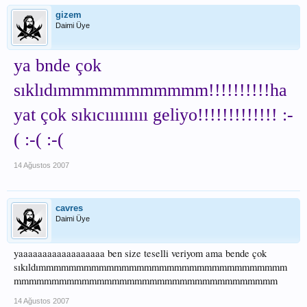
gizem
Daimi Üye
ya bnde çok
sıklıdımmmmmmmmmmm!!!!!!!!!!ha
yat çok sıkıcııııııııı geliyo!!!!!!!!!!!!! :-
( :-( :-(
14 Ağustos 2007
cavres
Daimi Üye
yaaaaaaaaaaaaaaaaaa ben size teselli veriyom ama bende çok
sıkıldımmmmmmmmmmmmmmmmmmmmmmmmmmmmmmmmm
mmmmmmmmmmmmmmmmmmmmmmmmmmmmmmmmmmm
14 Ağustos 2007