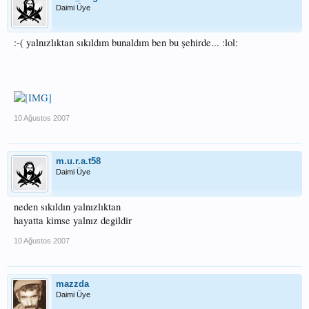
Daimi Üye
:-( yalnızlıktan sıkıldım bunaldım ben bu şehirde... :lol:
10 Ağustos 2007
m.u.r.a.t58
Daimi Üye
neden sıkıldın yalnızlıktan
hayatta kimse yalnız degildir
10 Ağustos 2007
mazzda
Daimi Üye