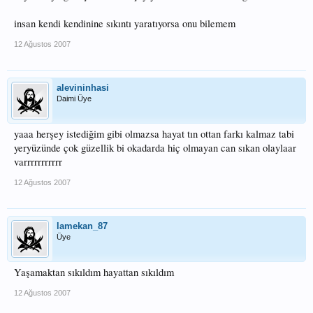
insan kendi kendinine sıkıntı yaratıyorsa onu bilemem
12 Ağustos 2007
alevininhasi
Daimi Üye
yaaa herşey istediğim gibi olmazsa hayat tın ottan farkı kalmaz tabi
yeryüzünde çok güzellik bi okadarda hiç olmayan can sıkan olaylaar
varrrrrrrrrrr
12 Ağustos 2007
lamekan_87
Üye
Yaşamaktan sıkıldım hayattan sıkıldım
12 Ağustos 2007