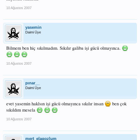
10 Ağustos 2007
yasemin
Daimi Üye
Bilmem ben hiç sıkılmadım. Sıkılır galiba işi gücü olmayınca.
10 Ağustos 2007
pınar__
Daimi Üye
evet yasemin haklsın işi gücü olmayınca sıkılır insan
ben çok
sıkıldım mesela
10 Ağustos 2007
mert_elagozlum