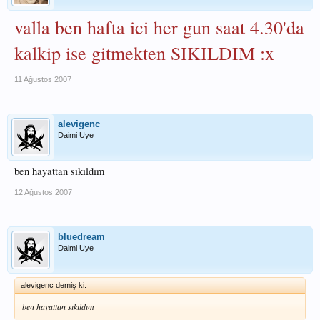
valla ben hafta ici her gun saat 4.30'da
kalkip ise gitmekten SIKILDIM :x
11 Ağustos 2007
alevigenc
Daimi Üye
ben hayattan sıkıldım
12 Ağustos 2007
bluedream
Daimi Üye
alevigenc demiş ki:
ben hayattan sıkıldım