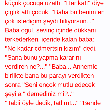
küçük çocuga uzattı. ''Harika!!'' diye
çıglık attı çocuk: ''Baba bu benim en
çok istedigim şeydi biliyorsun...''
Baba ogul, sevinç içinde dükkanı
terkederken, içeride kalan baba:
''Ne kadar cömertsin kızım'' dedi,
''Sana bunu yapma kararını
verdiren ne?...'' ''Baba... Annemle
birlikte bana bu parayı verdikten
sonra ''Seni ençok mutlu edecek
şeyi al'' demediniz mi?..''
''Tabii öyle dedik, tatlım!...'' ''Bende