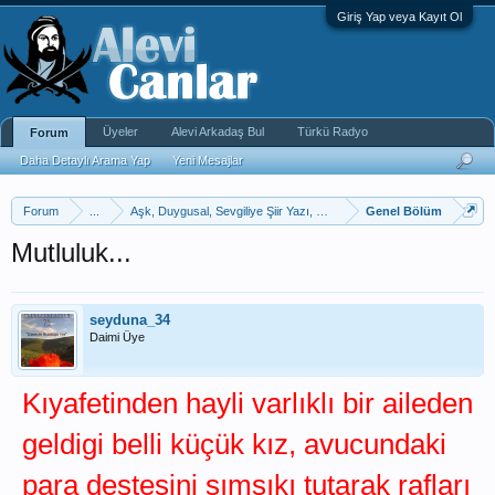
Giriş Yap veya Kayıt Ol
Üyeler
Alevi Arkadaş Bul
Türkü Radyo
Forum
Daha Detaylı Arama Yap
Yeni Mesajlar
Forum
...
Aşk, Duygusal, Sevgiliye Şiir Yazı, Kıssadan
Genel Bölüm
Mutluluk...
seyduna_34
Daimi Üye
Kıyafetinden hayli varlıklı bir aileden
geldigi belli küçük kız, avucundaki
para destesini sımsıkı tutarak rafları