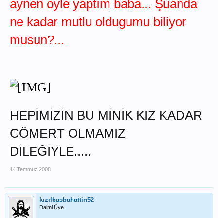
aynen öyle yaptım baba... Şuanda
ne kadar mutlu oldugumu biliyor
musun?...
HEPİMİZİN BU MİNİK KIZ KADAR
CÖMERT OLMAMIZ
DİLEĞİYLE.....
14 Temmuz 2008
kızılbasbahattin52
Daimi Üye