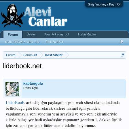
Giriş Yap veya Kayıt Ol
Üyeler
Alevi Arkadaş Bul
Türkü Radyo
Forum
Daha Detaylı Arama Yap
Yeni Mesajlar
Forum
Forum Alt
Dost Siteler
liderbook.net
kaptangula
Daimi Üye
LiderBooK
arkadaşlığın paylaşımın yeni web sitesi olan adındanda
belliolduğu gibi lider olarak sizlere hizmet için yeniden
yapılanmayla yeni yönetim yeni arayüzü ve yep yeni eklentileriyle
silerle buluşuyor hadi aykadaşlar yapmanız gereken 1. dakika üyelik
için zaman ayırmanız lütfen acele edelim buyurunuz.