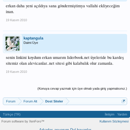
erkan daha yeni açıldıya sana göndermiştimya vallahi ekliyeceğim
inan.
19 Kasım 2010
kaptangula
Daimi Üye
senin linkini koydum erkan umarım liderbook.net üyeleride bu kardeş
sitemiz olan alevicanlar..net sitesi gibi kalabalık olur zamanla.
19 Kasım 2010
(Konuya cevap yazmak için üye olmalı yada giriş yapmalısınız.)
Forum
Forum Alt
Dost Siteler
Türkçe (TR)
İletişim
Yardım
Forum software by XenForo™
Kullanım Sözleşmesi
Arkadaş arıyorum
Dul bayanlar