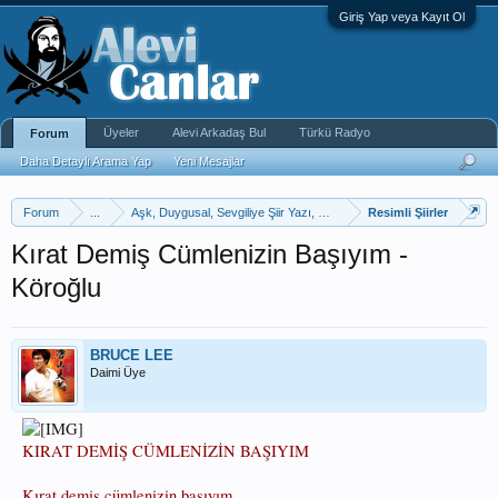
Giriş Yap veya Kayıt Ol
Üyeler
Alevi Arkadaş Bul
Türkü Radyo
Forum
Daha Detaylı Arama Yap
Yeni Mesajlar
Forum
...
Aşk, Duygusal, Sevgiliye Şiir Yazı, Kıssadan
Resimli Şiirler
Kırat Demiş Cümlenizin Başıyım -
Köroğlu
BRUCE LEE
Daimi Üye
KIRAT DEMİŞ CÜMLENİZİN BAŞIYIM
Kırat demiş cümlenizin başıyım