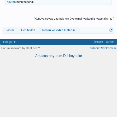
devran
bunu beğendi.
(Konuya cevap yazmak için üye olmalı yada giriş yapmalısınız.)
Forum
Her Telden
Resim ve Video Galerisi
Türkçe (TR)
İletişim
Yardım
Forum software by XenForo™
Kullanım Sözleşmesi
Arkadaş arıyorum
Dul bayanlar