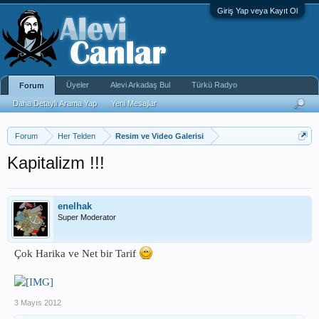
Giriş Yap veya Kayıt Ol
Üyeler
Alevi Arkadaş Bul
Türkü Radyo
Forum
Daha Detaylı Arama Yap
Yeni Mesajlar
Forum
Her Telden
Resim ve Video Galerisi
Kapitalizm !!!
enelhak
Super Moderator
Çok Harika ve Net bir Tarif
3 Mayıs 2012