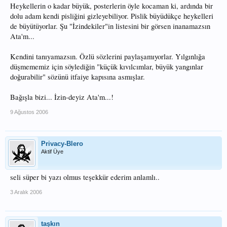
Heykellerin o kadar büyük, posterlerin öyle kocaman ki, ardında bir
dolu adam kendi pisliğini gizleyebiliyor. Pislik büyüdükçe heykelleri
de büyütüyorlar. Şu "İzindekiler"in listesini bir görsen inanamazsın
Ata'm...
Kendini tanıyamazsın. Özlü sözlerini paylaşamıyorlar. Yılgınlığa
düşmememiz için söylediğin "küçük kıvılcımlar, büyük yangınlar
doğurabilir" sözünü itfaiye kapısına asmışlar.
Bağışla bizi... İzin-deyiz Ata'm...!
9 Ağustos 2006
Privacy-Blero
Aktif Üye
seli süper bi yazı olmus teşekkür ederim anlamlı..
3 Aralık 2006
taşkın