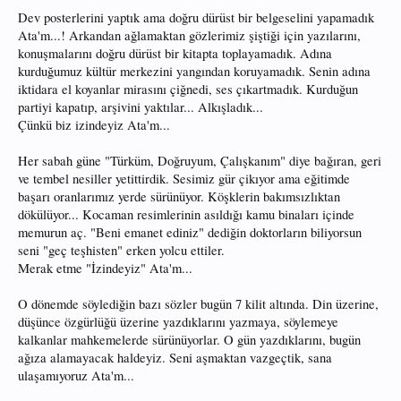
Dev posterlerini yaptık ama doğru dürüst bir belgeselini yapamadık
Ata'm...! Arkandan ağlamaktan gözlerimiz şiştiği için yazılarını,
konuşmalarını doğru dürüst bir kitapta toplayamadık. Adına
kurduğumuz kültür merkezini yangından koruyamadık. Senin adına
iktidara el koyanlar mirasını çiğnedi, ses çıkartmadık. Kurduğun
partiyi kapatıp, arşivini yaktılar... Alkışladık...
Çünkü biz izindeyiz Ata'm...
Her sabah güne "Türküm, Doğruyum, Çalışkanım" diye bağıran, geri
ve tembel nesiller yetittirdik. Sesimiz gür çikıyor ama eğitimde
başarı oranlarımız yerde sürünüyor. Köşklerin bakımsızlıktan
dökülüyor... Kocaman resimlerinin asıldığı kamu binaları içinde
memurun aç. "Beni emanet ediniz" dediğin doktorların biliyorsun
seni "geç teşhisten" erken yolcu ettiler.
Merak etme "İzindeyiz" Ata'm...
O dönemde söylediğin bazı sözler bugün 7 kilit altında. Din üzerine,
düşünce özgürlüğü üzerine yazdıklarını yazmaya, söylemeye
kalkanlar mahkemelerde sürünüyorlar. O gün yazdıklarını, bugün
ağıza alamayacak haldeyiz. Seni aşmaktan vazgeçtik, sana
ulaşamıyoruz Ata'm...