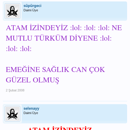
süpürgeci
Daimi Üye
ATAM İZİNDEYİZ :lol: :lol: :lol: NE
MUTLU TÜRKÜM DİYENE :lol:
:lol: :lol:
EMEĞİNE SAĞLIK CAN ÇOK
GÜZEL OLMUŞ
2 Şubat 2008
selenayy
Daimi Üye