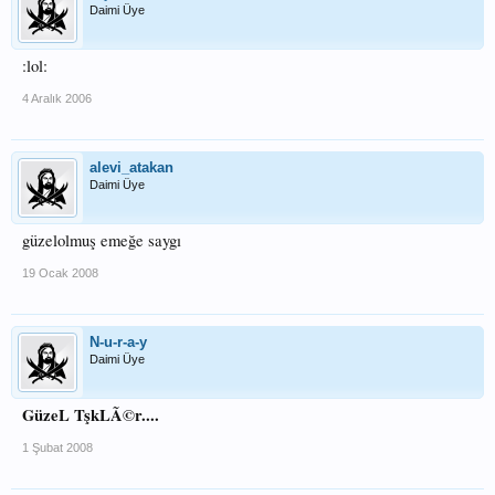
Daimi Üye
:lol:
4 Aralık 2006
alevi_atakan
Daimi Üye
güzelolmuş emeğe saygı
19 Ocak 2008
N-u-r-a-y
Daimi Üye
GüzeL TşkLÃ©r....
1 Şubat 2008