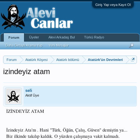
Giriş Yap veya Kayıt Ol
Üyeler
Alevi Arkadaş Bul
Türkü Radyo
Forum
Daha Detaylı Arama Yap
Yeni Mesajlar
Forum
Atatürk Köşesi
Atatürk bölümü
Atatürk'ün Devrimleri
izindeyiz atam
seli
Aktif Üye
İZİNDEYİZ ATAM
İzindeyiz Ata'm . Hani "Türk, Öğün, Çalış, Güven" demiştin ya...
Biz ilkinde takılıp kaldık. O yüzden çalışmaya vakit kalmadı.