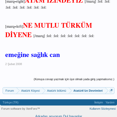
ATAM İZİNDEYİZ
[marq=right]
[/marq] :lol: :lol:
:lol: :lol: :lol: :lol: :lol: :lol:
NE MUTLU TÜRKÜM
[marq=left]
DİYENE
[/marq] :lol: :lol: :lol: :lol: :lol: :lol: :lol:
emeğine sağlık can
2 Şubat 2008
(Konuya cevap yazmak için üye olmalı yada giriş yapmalısınız.)
Forum
Atatürk Köşesi
Atatürk bölümü
Atatürk'ün Devrimleri
Türkçe (TR)
İletişim
Yardım
Forum software by XenForo™
Kullanım Sözleşmesi
Arkadaş arıyorum
Dul bayanlar