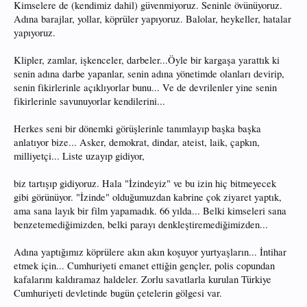
Kimselere de (kendimiz dahil) güvenmiyoruz. Seninle övünüyoruz.
Adına barajlar, yollar, köprüler yapıyoruz. Balolar, heykeller, hatalar
yapıyoruz.
Klipler, zamlar, işkenceler, darbeler...Öyle bir kargaşa yarattık ki
senin adına darbe yapanlar, senin adına yönetimde olanları devirip,
senin fikirlerinle açıklıyorlar bunu... Ve de devrilenler yine senin
fikirlerinle savunuyorlar kendilerini...
Herkes seni bir dönemki görüşlerinle tanımlayıp başka başka
anlatıyor bize... Asker, demokrat, dindar, ateist, laik, çapkın,
milliyetçi... Liste uzayıp gidiyor,
biz tartışıp gidiyoruz. Hala "İzindeyiz" ve bu izin hiç bitmeyecek
gibi görünüyor. "İzinde" olduğumuzdan kabrine çok ziyaret yaptık,
ama sana layık bir film yapamadık. 66 yılda... Belki kimseleri sana
benzetemediğimizden, belki parayı denkleştiremediğimizden...
Adına yaptığımız köprülere akın akın koşuyor yurtyaşların... İntihar
etmek için... Cumhuriyeti emanet ettiğin gençler, polis copundan
kafalarını kaldıramaz haldeler. Zorlu savatlarla kurulan Türkiye
Cumhuriyeti devletinde bugün çetelerin gölgesi var.