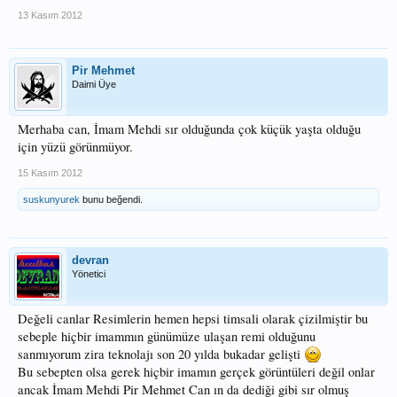
13 Kasım 2012
Pir Mehmet
Daimi Üye
Merhaba can, İmam Mehdi sır olduğunda çok küçük yaşta olduğu
için yüzü görünmüyor.
15 Kasım 2012
suskunyurek
bunu beğendi.
devran
Yönetici
Değeli canlar Resimlerin hemen hepsi timsali olarak çizilmiştir bu
sebeple hiçbir imammın günümüze ulaşan remi olduğunu
sanmıyorum zira teknolajı son 20 yılda bukadar gelişti
Bu sebepten olsa gerek hiçbir imamın gerçek görüntüleri değil onlar
ancak İmam Mehdi Pir Mehmet Can ın da dediği gibi sır olmuş