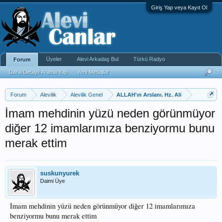
Giriş Yap veya Kayıt Ol
Üyeler
Alevi Arkadaş Bul
Türkü Radyo
Forum
Daha Detaylı Arama Yap
Yeni Mesajlar
Forum
Alevilik
Alevilik Genel
ALLAH'ın Arslanı. Hz. Ali
İmam mehdinin yüzü neden görünmüyor
diğer 12 imamlarımıza benziyormu bunu
merak ettim
suskunyurek
Daimi Üye
İmam mehdinin yüzü neden görünmüyor diğer 12 imamlarımıza
benziyormu bunu merak ettim