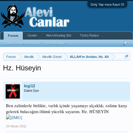
Giriş Yap veya Kayıt Ol
Üyeler
Alevi Arkadaş Bul
Türkü Radyo
Forum
Daha Detaylı Arama Yap
Yeni Mesajlar
Forum
Alevilik
Alevilik Genel
ALLAH'ın Arslanı. Hz. Ali
Hz. Hüseyin
kigi12
Daimi Üye
Ben zalimlerle birlikte, varlık içinde yaşamayı alçaklık; zalime karşı
gelerek bulacağım ölümü yücelik sayarım. Hz. HÜSEYİN
24 Nisan 2011