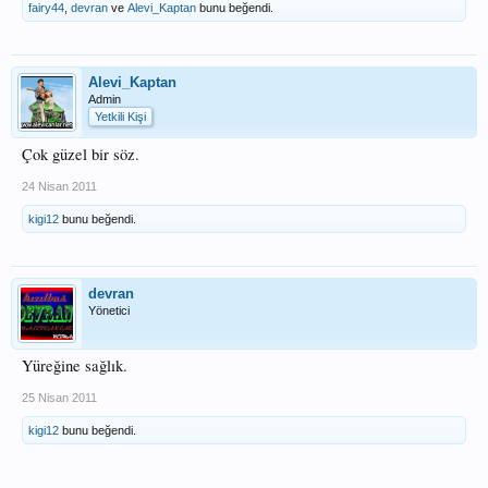
fairy44
,
devran
ve
Alevi_Kaptan
bunu beğendi.
Alevi_Kaptan
Admin
Yetkili Kişi
Çok güzel bir söz.
24 Nisan 2011
kigi12
bunu beğendi.
devran
Yönetici
Yüreğine sağlık.
25 Nisan 2011
kigi12
bunu beğendi.