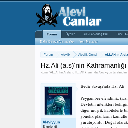
Üyeler
Alevi Arkadaş Bul
Türkü R
Forum
Daha Detaylı Arama Yap
Yeni Mesajlar
Forum
Alevilik
Alevilik Genel
ALLAH'ın Arslan
Hz.Ali (a.s)'nin Kahramanlığı
Konu, '
ALLAH'ın Arslanı. Hz. Ali
' kısmında
Aleviyyun
tarafından 
Bedir Savaşı'nda Hz. Ali
Peygamber efendimiz (s.a.a
Devletin nitelikleri belir
diğer müşrik kabilelerle b
yönelik plânlarını kamufle
yürütüyordu. Doğal olarak 
Aleviyyun
Engellendi