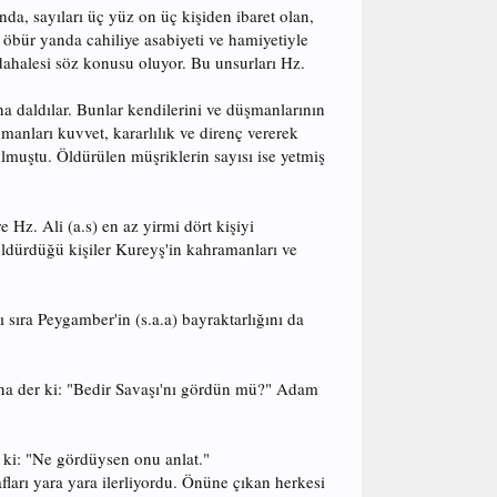
a, sayıları üç yüz on üç kişiden ibaret olan,
bür yanda cahiliye asabiyeti ve hamiyetiyle
dahalesi söz konusu oluyor. Bu unsurları Hz.
a daldılar. Bunlar kendilerini ve düşmanlarının
anları kuvvet, kararlılık ve direnç vererek
ulmuştu. Öldürülen müşriklerin sayısı ise yetmiş
 Hz. Ali (a.s) en az yirmi dört kişiyi
öldürdüğü kişiler Kureyş'in kahramanları ve
 sıra Peygamber'in (s.a.a) bayraktarlığını da
ona der ki: "Bedir Savaşı'nı gördün mü?" Adam
 ki: "Ne gördüysen onu anlat."
fları yara yara ilerliyordu. Önüne çıkan herkesi