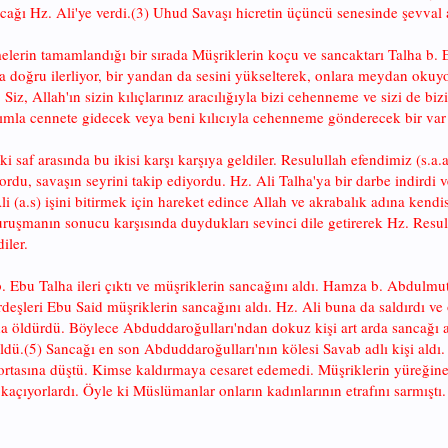
ncağı Hz. Ali'ye verdi.(3) Uhud Savaşı hicretin üçüncü senesinde şevval
lerin tamamlandığı bir sırada Müşriklerin koçu ve sancaktarı Talha b. E
ra doğru ilerliyor, bir yandan da sesini yükselterek, onlara meydan okuy
z, Allah'ın sizin kılıçlarınız aracılığıyla bizi cehenneme ve sizi de bi
ıcımla cennete gidecek veya beni kılıcıyla cehenneme gönderecek bir var
) İki saf arasında bu ikisi karşı karşıya geldiler. Resulullah efendimiz (s.a
ordu, savaşın seyrini takip ediyordu. Hz. Ali Talha'ya bir darbe indirdi 
Ali (a.s) işini bitirmek için hareket edince Allah ve akrabalık adına kend
uruşmanın sonucu karşısında duydukları sevinci dile getirerek Hz. Resulu
iler.
bu Talha ileri çıktı ve müşriklerin sancağını aldı. Hamza b. Abdulmuttali
eşleri Ebu Said müşriklerin sancağını aldı. Hz. Ali buna da saldırdı ve
da öldürdü. Böylece Abduddaroğulları'ndan dokuz kişi art arda sancağı a
ldü.(5) Sancağı en son Abduddaroğulları'nın kölesi Savab adlı kişi aldı
rtasına düştü. Kimse kaldırmaya cesaret edemedi. Müşriklerin yüreğin
kaçıyorlardı. Öyle ki Müslümanlar onların kadınlarının etrafını sarmış