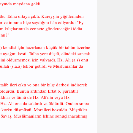
 ayında meydana geldi.
bu Talha ortaya çıktı. Kureyş'in yiğitlerinden
or ve topunu hiçe saydığını ilân ediyordu: "Ey
zim kılıçlarımızla cennete göndereceğini iddia
 mı?"
.a) kendisi için hazırlanan küçük bir tahtın üzerine
ve ayağını kesti. Talha yere düştü, elindeki sancak
isini öldürmemesi için yalvardı. Hz. Ali (a.s) onu
llah (s.a.a) tekbir getirdi ve Müslümanlar da
b ileri çıktı ve ona bir kılıç darbesi indirerek
 öldürdü. Bunun ardından Ertat b. Şurahbil
ldılar ve tümü de Hz. Ali'nin veya Hz.
. Hz. Ali ona da saldırdı ve öldürdü. Ondan sonra
e korku düşmüştü. Moralleri bozuldu. Müşrikler
tı. Savaş, Müslümanların lehine sonuçlanacakmış