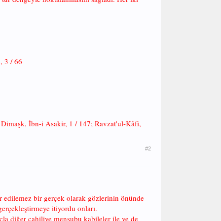
, 3 / 66
Dimaşk, İbn-i Asakir, 1 / 147; Ravzat'ul-Kâfi,
#2
âr edilemez bir gerçek olarak gözlerinin önünde
erçekleştirmeye itiyordu onları.
la diğer cahiliye mensubu kabileler ile ve de