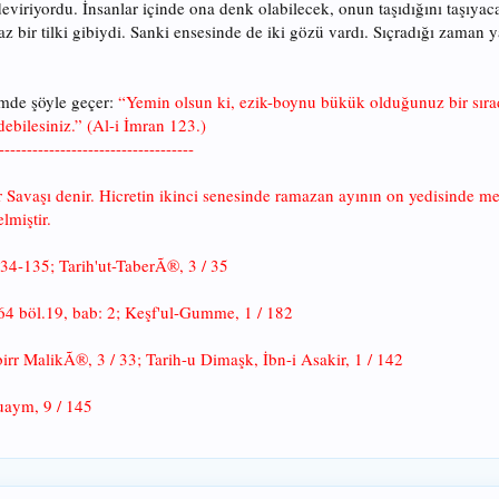
iriyordu. İnsanlar içinde ona denk olabilecek, onun taşıdığını taşıyaca
z bir tilki gibiydi. Sanki ensesinde de iki gözü vardı. Sıçradığı zaman
imde şöyle geçer:
“Yemin olsun ki, ezik-boynu bükük olduğunuz bir sırad
debilesiniz.” (Al-i İmran 123.)
-----------------------------------
Savaşı denir. Hicretin ikinci senesinde ramazan ayının on yedisinde me
miştir.
 134-135; Tarih'ut-TaberÃ®, 3 / 35
.64 böl.19, bab: 2; Keşf'ul-Gumme, 1 / 182
irr MalikÃ®, 3 / 33; Tarih-u Dimaşk, İbn-i Asakir, 1 / 142
uaym, 9 / 145