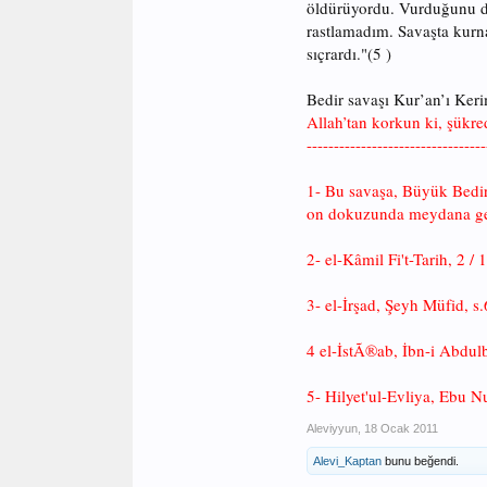
öldürüyordu. Vurduğunu dev
rastlamadım. Savaşta kurna
sıçrardı."(5 )
Bedir savaşı Kur’an’ı Ker
Allah’tan korkun ki, şükre
---------------------------------
1- Bu savaşa, Büyük Bedir 
on dokuzunda meydana gel
2- el-Kâmil Fi't-Tarih, 2 /
3- el-İrşad, Şeyh Müfid, s
4 el-İstÃ®ab, İbn-i Abdulb
5- Hilyet'ul-Evliya, Ebu N
Aleviyyun
,
18 Ocak 2011
Alevi_Kaptan
bunu beğendi.