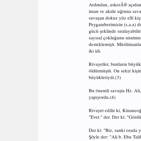
Ardından, askerÃ® açıdan d
iman ve akide uğruna sava
savaşan dokuz yüz elli kiş
Peygamberimizin (s.a.a) du
gücü şeklinde sıralayabili
sayısal çokluğunu unutmuşl
desteklemişti. Müslümanlar
iki idi.
Rivayetler, bunların büyük 
öldürmüştü. On sekiz kişin
büyükleriydi.(3)
Bu önemli savaşta Hz. Ali, 
yapıyordu.(4)
Rivayet edilir ki, Kinane
"Evet." der. Der ki: "Görd
Der ki: "Biz, sanki orada 
Şöyle der: "Ali b. Ebu Tali