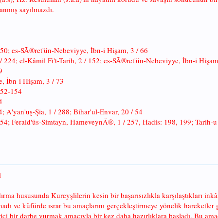
azanmış sayılmazdı.
/ 150; es-SÃ®ret'ün-Nebeviyye, İbn-i Hişam, 3 / 66
 224; el-Kâmil Fi't-Tarih, 2 / 152; es-SÃ®ret'ün-Nebeviyye, İbn-i Hişam
9
, İbn-i Hişam, 3 / 73
 152-154
4
; A'yan'uş-Şia, 1 / 288; Bihar'ul-Envar, 20 / 54
/ 154; Feraid'üs-Simtayn, HameveynÃ®, 1 / 257, Hadis: 198, 199; Tarih-u 
i
rma hususunda Kureyşlilerin kesin bir başarısızlıkla karşılaştıkları ink
adı ve küfürde ısrar bu amaçlarını gerçekleştirmeye yönelik hareketler g
ci bir darbe vurmak amacıyla bir kez daha hazırlıklara başladı. Bu amaç