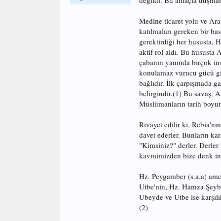
değildi. Bu amaçla düşman
Medine ticaret yolu ve Arap
katılmaları gereken bir ba
gerektirdiği her hususta, 
aktif rol aldı. Bu hususta 
çabanın yanında birçok ins
konulamaz vurucu gücü gibi
bağlıdır. İlk çarpışmada ga
belirgindir.(1) Bu savaş, 
Müslümanların tarih boyunca
Rivayet edilir ki, Rebia'n
davet ederler. Bunların ka
"Kimsiniz?" derler. Derler
kavmimizden bize denk ins
Hz. Peygamber (s.a.a) amc
Utbe'nin, Hz. Hamza Şeybe'
Ubeyde ve Utbe ise karşılık
(2)