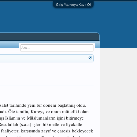
Giriş Yap veya Kayıt Ol
salet tarihinde yeni bir dönem başlatmış oldu.
adı. Öte tarafta, Kureyş ve onun müttefiki olan
ışı İslâm'ın ve Müslümanların işini bitirmeye
lullah (s.a.a) işleri hikmetle ve liyakatle
aaliyeteri karşısında zayıf ve çaresiz bekleyecek