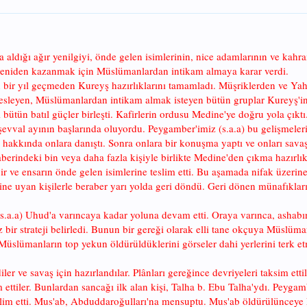
a aldığı ağır yenilgiyi, önde gelen isimlerinin, nice adamlarının ve k
nı yeniden kazanmak için Müslümanlardan intikam almaya karar verdi.
n bir yıl geçmeden Kureyş hazırlıklarını tamamladı. Müşriklerden ve Ya
besleyen, Müslümanlardan intikam almak isteyen bütün gruplar Kureyş'in s
 bütün batıl güçler birleşti. Kafirlerin ordusu Medine'ye doğru yola çıkt
şevval ayının başlarında oluyordu. Peygamber'imiz (s.a.a) bu gelişmeler
hakkında onlara danıştı. Sonra onlara bir konuşma yaptı ve onları savaşa,
berindeki bin veya daha fazla kişiyle birlikte Medine'den çıkma hazırlıkl
r ve ensarın önde gelen isimlerine teslim etti. Bu aşamada nifak üzerin
e uyan kişilerle beraber yarı yolda geri döndü. Geri dönen münafıkları
s.a.a) Uhud'a varıncaya kadar yoluna devam etti. Oraya varınca, ashabını
bir strateji belirledi. Bunun bir gereği olarak elli tane okçuya Müslüma
Müslümanların top yekun öldürüldüklerini görseler dahi yerlerini terk et
ler ve savaş için hazırlandılar. Plânları gereğince devriyeleri taksim etti
 ettiler. Bunlardan sancağı ilk alan kişi, Talha b. Ebu Talha'ydı. Peyga
slim etti. Mus'ab, Abduddaroğulları'na mensuptu. Mus'ab öldürülünceye