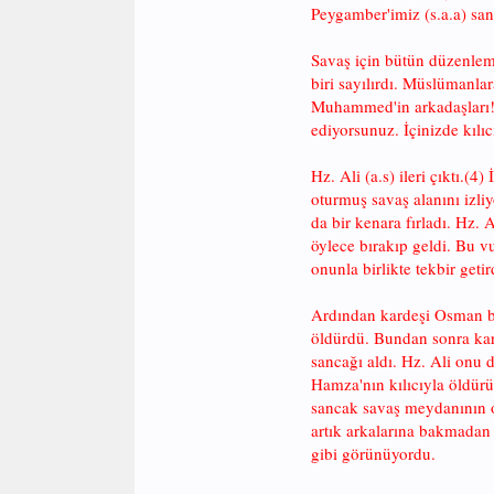
Peygamber'imiz (s.a.a) sa
Savaş için bütün düzenleme
biri sayılırdı. Müslümanla
Muhammed'in arkadaşları! Si
ediyorsunuz. İçinizde kıl
Hz. Ali (a.s) ileri çıktı.(4
oturmuş savaş alanını izliy
da bir kenara fırladı. Hz. 
öylece bırakıp geldi. Bu v
onunla birlikte tekbir getird
Ardından kardeşi Osman b. E
öldürdü. Bundan sonra kard
sancağı aldı. Hz. Ali onu 
Hamza'nın kılıcıyla öldürü
sancak savaş meydanının o
artık arkalarına bakmadan 
gibi görünüyordu.