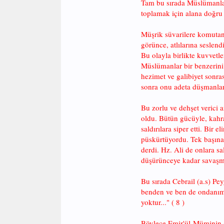
Tam bu sırada Müslümanları
toplamak için alana doğr
Müşrik süvarilere komutan
görünce, atlılarına seslen
Bu olayla birlikte kuvvetl
Müslümanlar bir benzerini g
hezimet ve galibiyet sonra
sonra onu adeta düşmanları
Bu zorlu ve dehşet verici a
oldu. Bütün gücüyle, kahra
saldırılara siper etti. Bir
püskürtüyordu. Tek başına t
derdi. Hz. Ali de onlara sa
düşürünceye kadar savaşm
Bu sırada Cebrail (a.s) Pey
benden ve ben de ondanım."
yoktur..." ( 8 )
Böylece Emir'ül-Müminin (a