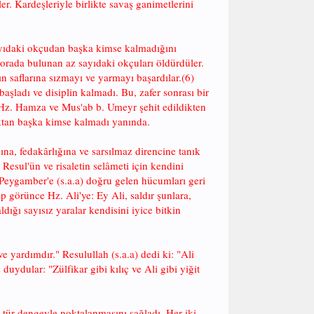
r. Kardeşleriyle birlikte savaş ganimetlerini
sayıdaki okçudan başka kimse kalmadığını
e orada bulunan az sayıdaki okçuları öldürdüler.
n saflarına sızmayı ve yarmayı başardılar.(6)
aşladı ve disiplin kalmadı. Bu, zafer sonrası bir
sı Hz. Hamza ve Mus'ab b. Umeyr şehit edildikten
uktan başka kimse kalmadı yanında.
ğına, fedakârlığına ve sarsılmaz direncine tanık
Resul'ün ve risaletin selâmeti için kendini
or. Peygamber'e (s.a.a) doğru gelen hücumları geri
p görünce Hz. Ali'ye: Ey Ali, saldır şunlara,
dığı sayısız yaralar kendisini iyice bitkin
ve yardımdır." Resulullah (s.a.a) dedi ki: "Ali
ydular: "Zülfikar gibi kılıç ve Ali gibi yiğit
 tür dengeyle noktalanmasını sağladı. Her iki