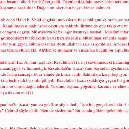
n başına büyük bir felâket geldi. Okçular dağdaki mevzilerini terk ettile
u koşmaya başladılar. Dağda on okçudan başka kimse kalmadı.
lık eden Halid b. Velid dağdaki mevzilerin boşaltıldığını ve orada az 
di. Kendi başta olmak üzere okçulara saldırdı. İkrime de onu takip etti v
er dengesi değişti. Müşriklerin kefesi ağır basmaya başladı. Müslümanları
örmedikleri bir felâketle karşı karşıya idiler. Müslüman saflarda panik b
sı bir yenilgiydi. Bütün insanlar Resulullah'tan (s.a.a) ayrıldılar. Amca
na teslim ettiler. Hz. Ali'den ve muhacir ve ensardan küçük bir toplul
nda tarih Hz. Ali'nin (a.s) Hz. Resulullah'ı (s.a.a) savunmadaki kararlılı
manlığıyla ve himmetiyle Resulullah'ın (s.a.a) yanı başından ayrılmadı. 
 elinde İslâm sancağı, öbür elinde de kılıcı vardı. Saldırılara karşı koyuy
am teçhizatlı bir ordu gibiydi. Resulullah (s.a.a) saldırıya geçen bir gru
ldırır ve darmadağın ederdi. Yüzüne, başına, göğsüne, karnına ve eline al
aya devam etti.(7)
gamber'in (s.a.a) yanına geldi ve şöyle dedi: "İşte bu, gerçek fedakârlık 
 Cebrail şöyle dedi: "Ben de sizdenim." Bu sırada gökten gelen bir ses du
.s), Hz. Resulullah (s.a.a)'ın hayatını korudu ve savaşın sonucunun bir