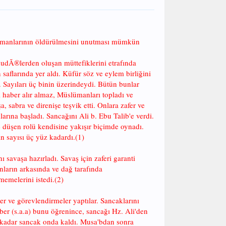
ahramanlarının öldürülmesini unutması mümkün
hudÃ®lerden oluşan müttefiklerini etrafında
aflarında yer aldı. Küfür söz ve eylem birliğini
ı. Sayıları üç binin üzerindeydi. Bütün bunlar
i haber alır almaz, Müslümanları topladı ve
 sabra ve direnişe teşvik etti. Onlara zafer ve
arına başladı. Sancağını Ali b. Ebu Talib'e verdi.
e düşen rolü kendisine yakışır biçimde oynadı.
n sayısı üç yüz kadardı.(1)
 savaşa hazırladı. Savaş için zaferi garanti
nların arkasında ve dağ tarafında
memelerini istedi.(2)
ler ve görevlendirmeler yaptılar. Sancaklarını
mber (s.a.a) bunu öğrenince, sancağı Hz. Ali'den
 kadar sancak onda kaldı. Musa'bdan sonra