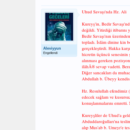
Uhud Savaşı'nda Hz. Ali
Kureyş'in, Bedir Savaşı'nd
değildi. Yitirdiği itibarı
Bedir Savaşı'nın üzerinde
topladı. İslâm dinine kin 
gerçekleştirdi. Hakka karşı
Aleviyyun
Engellendi
hicretin üçüncü senesinin 
alınması gereken pozisyon 
ilâhÃ® sevap vadetti. Bera
Diğer sancakları da muhaci
Abdullah b. Übeyy kendisin
Hz. Resulullah efendimiz (
edecek sağlam ve kusursuz 
konuşlanmalarını emretti. 
Kureyşliler de Uhud'a geldi
Abduddaroğulları'na teslim
alıp Mus'ab b. Umeyr'e te