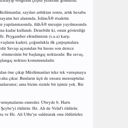
layıp bölgenin çeşitli yerlerine gönderdi.
üslümanlar, sayıları arttıktan sonra, artık hesaba
 hayatın her alanında, İslâmÃ® risaletin
etin yapılanmasında, ilâhÃ® mesajın yayılmasında
nuna kadar kullandı. Denebilir ki, onun gösterdiği
 Hz. Peygamber efendimizin (s.a.a) karşı
avaşların kaderi, çoğunlukla ilk çarpışmalara
 Bedir Savaşı açısından bu husus son derece
 sönmesinin bir başlangıç noktasıdır. Bu savaş,
 başlangıç noktası konumundadır.
asından öne çıkıp Müslümanları teke tek vuruşmaya
evaha çıkar. Bunların üçü de ensara mensuptular.
nlarsınız; ama bizim sizinle bir işimiz yok. Biz
 vuruşmalarını emreder. Ubeyde b. Haris
eybe'yi öldürür. Hz. Ali de Velid'i öldürür.
mza ve Hz. Ali Utbe'ye saldırarak onu öldürürler.