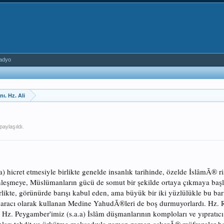
adyo
ı. Hz. Ali
paylaşıldı.
) hicret etmesiyle birlikte genelde insanlık tarihinde, özelde İslâmÃ® ri
ginleşmeye, Müslümanların gücü de somut bir şekilde ortaya çıkmaya başl
irlikte, görünürde barışı kabul eden, ama büyük bir iki yüzlülükle bu bar
 aracı olarak kullanan Medine YahudÃ®leri de boş durmuyorlardı. Hz. Resu
Hz. Peygamber'imiz (s.a.a) İslâm düşmanlarının komploları ve yıpratıcı f