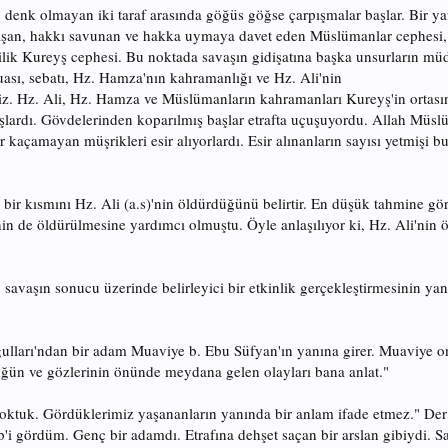
enk olmayan iki taraf arasında göğüs göğse çarpışmalar başlar. Bir yand
şan, hakkı savunan ve hakka uymaya davet eden Müslümanlar cephesi, ö
ilik Kureyş cephesi. Bu noktada savaşın gidişatına başka unsurların mü
ası, sebatı, Hz. Hamza'nın kahramanlığı ve Hz. Ali'nin
riz. Hz. Ali, Hz. Hamza ve Müslümanların kahramanları Kureyş'in ortasın
ardı. Gövdelerinden koparılmış başlar etrafta uçuşuyordu. Allah Müslüm
 kaçamayan müşrikleri esir alıyorlardı. Esir alınanların sayısı yetmişi b
bir kısmını Hz. Ali (a.s)'nin öldürdüğünü belirtir. En düşük tahmine göre
in de öldürülmesine yardımcı olmuştu. Öyle anlaşılıyor ki, Hz. Ali'nin 
savaşın sonucu üzerinde belirleyici bir etkinlik gerçekleştirmesinin yanı
oğulları'ndan bir adam Muaviye b. Ebu Süfyan'ın yanına girer. Muaviye 
üğün ve gözlerinin önünde meydana gelen olayları bana anlat."
yoktuk. Gördüklerimiz yaşananların yanında bir anlam ifade etmez." Der
b'i gördüm. Genç bir adamdı. Etrafına dehşet saçan bir arslan gibiydi. Sa