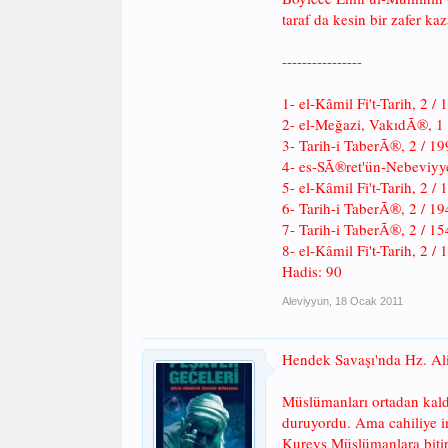
taraf da kesin bir zafer k
----------------
1- el-Kâmil Fi't-Tarih, 2 
2- el-Meğazi, VakıdÃ®, 1 /
3- Tarih-i TaberÃ®, 2 / 19
4- es-SÃ®ret'ün-Nebeviyye
5- el-Kâmil Fi't-Tarih, 2 /
6- Tarih-i TaberÃ®, 2 / 19
7- Tarih-i TaberÃ®, 2 / 154
8- el-Kâmil Fi't-Tarih, 2 
Hadis: 90
Aleviyyun
,
18 Ocak 2011
Hendek Savaşı'nda Hz. Al
Müslümanları ortadan kaldı
duruyordu. Ama cahiliye in
Kureyş Müslümanlara bitiri