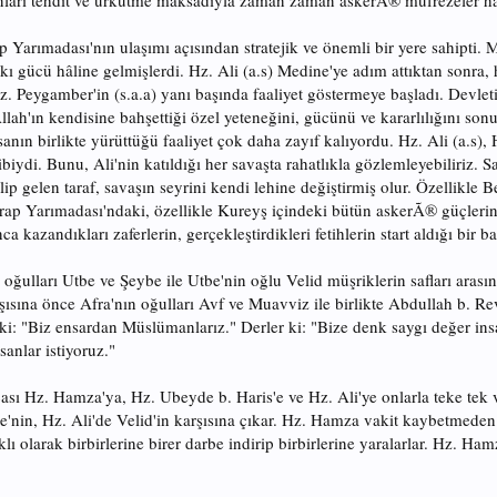
ları tehdit ve ürkütme maksadıyla zaman zaman askerÃ® müfrezeler hazır
 Yarımadası'nın ulaşımı açısından stratejik ve önemli bir yere sahipti. M
skı gücü hâline gelmişlerdi. Hz. Ali (a.s) Medine'ye adım attıktan sonra,
Hz. Peygamber'in (s.a.a) yanı başında faaliyet göstermeye başladı. Devl
Allah'ın kendisine bahşettiği özel yeteneğini, gücünü ve kararlılığını so
anın birlikte yürüttüğü faaliyet çok daha zayıf kalıyordu. Hz. Ali (a.s),
ydi. Bunu, Ali'nin katıldığı her savaşta rahatlıkla gözlemleyebiliriz. S
lip gelen taraf, savaşın seyrini kendi lehine değiştirmiş olur. Özellikle
Arap Yarımadası'ndaki, özellikle Kureyş içindeki bütün askerÃ® güçlerin
 kazandıkları zaferlerin, gerçekleştirdikleri fetihlerin start aldığı bir
ın oğulları Utbe ve Şeybe ile Utbe'nin oğlu Velid müşriklerin safları ar
rşısına önce Afra'nın oğulları Avf ve Muavviz ile birlikte Abdullah b. R
 ki: "Biz ensardan Müslümanlarız." Derler ki: "Bize denk saygı değer insa
anlar istiyoruz."
ası Hz. Hamza'ya, Hz. Ubeyde b. Haris'e ve Hz. Ali'ye onlarla teke tek
nin, Hz. Ali'de Velid'in karşısına çıkar. Hz. Hamza vakit kaybetmeden Ş
lı olarak birbirlerine birer darbe indirip birbirlerine yaralarlar. Hz. Ha