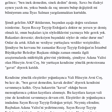
gelince; "ben inek demedim, sinek dedim" demiş. Savcı bu ifadeyi
aynen yazdı mı, yoksa bunda da suç unsuru bulup değiştirdi mi
bilmiyorum ama İlyas Salman yargılanmaktan kurtuldu.
Şimdi gelelim AKP iktidarının, başından aşağı doğru sıralanan
isimlerine. Sayın Recep Tayyip Erdoğan'a doktor ne yersen ye demiş
olmalı ki, onun başkaları için söylediklerini yazmaya bile gerek yok.
Bakanları derseniz; direksiyon başındaki söyler de onlar durur mu?
Onlar da artık Allah ne verdiyse yurttaşlara verdiler veriştirdiler.
Şimdiyse bu kervana bir zamanlar Recep Tayyip Erdoğan'ın İstanbul
Büyükşehir Belediye Başkanı olduğu zaman onunla ilgili
araştırmalarda müfettişlik görevini yürütmüş, şimdiyse Adana Valisi
olan Hüseyin Avni Coş, bir yurttaşın kendisine yönelik protestosuna
"gavat" diyerek katıldı.
Kendisine yönelik eleştiriler yoğunlaşınca Vali Hüseyin Avni Coş,
bu kez de, "ben gavat demedim, kavak dedim" diyerek kendisini
savunmaya kalktı. Oysa hakaretin "kavat" olduğu basın
mensuplarınca çoktan kayıtlara alınmıştı. Bu kayıtlara karşın vali
yine de kendisini savunmaya devam etti. Eleştiriler de yoğunlaşınca
imdadına Sayın Recep Tayyip Erdoğan yetişti. Neymiş efendim;
Başbakan Adana Valisi'ni yedirtmezmiş. Sayın Recep Tayyip