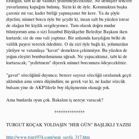
Erdoğan, tabi ki de valinizi yedirtmeyeceksiniz. Ne demişler tencere
yuvarlanmış kapağını bulmuş. Sizin ki de öyle. Korumaktan başka
çareniz mi var, kader birliği yapmışsınız bir kere. Ya da şöyle
diyelim; minnet borcu öyle bir şeydir ki, insan salt bu yüzden istese
de olağan bir kişilik sergileyemez. Tam olarak doğru mudur
bilmiyorum ama o sizi İstanbul Büyükşehir Belediye Başkanı iken
kurtardı; siz de onu vali yaptınız. Bir anlamda karşılığını belki de
valilik payesi vererek ödediniz. O da sizi öyle bağlı ki, yolunuzdan
yürüyor ve vatandaşa "kavat" demekten çekinmiyor. Bu yüzden de
yoğun eleştiri bombardımanına uğradı. Ne yapacaktınız, tabi ki de
kurtaracak; "yedirtmem" diyerek minnet borcunuzu ödeyecektiniz.
"gavat" sözcüğünü duyunca; benzer sayısız sözcüğü sıralamak geçti
aklımdan ama sonra düşündüm; ne gerek var ki, ne kadar sözcük
bulsam yine de AKP'lilerle boy ölçüşmemin olanağı yok.
Ama bunlarda oyun çok. Bakalım iş nereye varacak?
**************​
TURGUT KOÇAK YOLDAŞIN "HER GÜN" BAŞLIKLI YAZISI
http://www.tsip1974.com/yeni_sayfa_317.htm