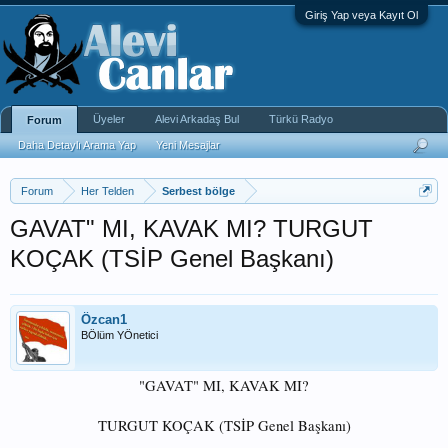
Giriş Yap veya Kayıt Ol
Üyeler
Alevi Arkadaş Bul
Türkü Radyo
Forum
Daha Detaylı Arama Yap
Yeni Mesajlar
Forum
Her Telden
Serbest bölge
GAVAT" MI, KAVAK MI? TURGUT
KOÇAK (TSİP Genel Başkanı)
Özcan1
BÖlüm YÖnetici
"GAVAT" MI, KAVAK MI?
TURGUT KOÇAK (TSİP Genel Başkanı)​