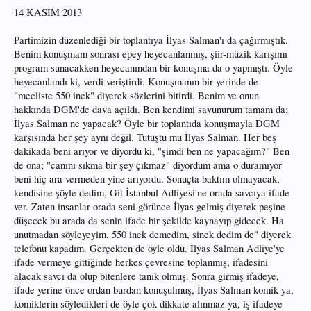
14 KASIM 2013
Partimizin düzenlediği bir toplantıya İlyas Salman'ı da çağırmıştık.
Benim konuşmam sonrası epey heyecanlanmış, şiir-müzik karışımı
program sunacakken heyecanından bir konuşma da o yapmıştı. Öyle
heyecanlandı ki, verdi veriştirdi. Konuşmanın bir yerinde de
"mecliste 550 inek" diyerek sözlerini bitirdi. Benim ve onun
hakkında DGM'de dava açıldı. Ben kendimi savunurum tamam da;
İlyas Salman ne yapacak? Öyle bir toplantıda konuşmayla DGM
karşısında her şey aynı değil. Tutuştu mu İlyas Salman. Her beş
dakikada beni arıyor ve diyordu ki, "şimdi ben ne yapacağım?" Ben
de ona; "canını sıkma bir şey çıkmaz" diyordum ama o duramıyor
beni hiç ara vermeden yine arıyordu. Sonuçta baktım olmayacak,
kendisine şöyle dedim, Git İstanbul Adliyesi'ne orada savcıya ifade
ver. Zaten insanlar orada seni görünce İlyas gelmiş diyerek peşine
düşecek bu arada da senin ifade bir şekilde kaynayıp gidecek. Ha
unutmadan söyleyeyim, 550 inek demedim, sinek dedim de" diyerek
telefonu kapadım. Gerçekten de öyle oldu. İlyas Salman Adliye'ye
ifade vermeye gittiğinde herkes çevresine toplanmış, ifadesini
alacak savcı da olup bitenlere tanık olmuş. Sonra girmiş ifadeye,
ifade yerine önce ordan burdan konuşulmuş, İlyas Salman komik ya,
komiklerin söyledikleri de öyle çok dikkate alınmaz ya, iş ifadeye