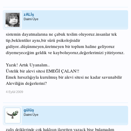
zALİş
Daimi Üye
sistemin dayatmalarına ne çabuk teslim oluyoruz.insanlar tek
tip,beklentiler aynı,bir sürü psikolojisidir
gidiyor..düşünmeyen,üretmeyen bir toplum haline geliyoruz
diyemeyeceğim geldik ve kayboluyoruz,değerlerimizi yitiriyoruz.
Yazık! Artık Uyanalım..
Üstelik bir alevi sitesi EMEĞİ ÇALAN!!
Emek hırsızlığıyla kurulmuş bir alevi sitesi ne kadar savunabilir
Aleviliğin değerlerini?
4 Eylül 2009
gülüş
Daimi Üye
zaliş deiklerinde çok haklısın ilavetten yazack bişe bulamadım