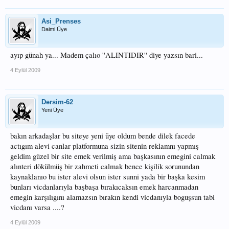
ALÇAKLIK EVET RESMEN
ALÇAKLIK BU
Asi_Prenses
Daimi Üye
ayıp günah ya... Madem çalıo ''ALINTIDIR'' diye yazsın bari...
4 Eylül 2009
Dersim-62
Yeni Üye
bakın arkadaşlar bu siteye yeni üye oldum bende dilek facede
actıgım alevi canlar platformuna sizin sitenin reklamnı yapmış
geldim güzel bir site emek verilmiş ama başkasının emegini calmak
alınteri dökülmüş bir zahmeti calmak bence kişilik sorunundan
kaynaklanıo bu ister alevi olsun ister sunni yada bir başka kesim
bunları vicdanlarıyla başbaşa bırakıcaksın emek harcanmadan
emegin karşılıgını alamazsın bırakın kendi vicdanıyla boguşsun tabi
vicdanı varsa ....?
4 Eylül 2009