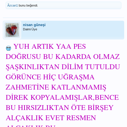
Ãzcan1
bunu beğendi.
nisan güneşi
Daimi Üye
YUH ARTIK YAA PES
DOĞRUSU BU KADARDA OLMAZ
ŞAŞKINLIKTAN DİLİM TUTULDU
GÖRÜNCE HİÇ UĞRAŞMA
ZAHMETİNE KATLANMAMIŞ
DİREK KOPYALAMIŞLAR,BENCE
BU HIRSIZLIKTAN ÖTE BİRŞEY
ALÇAKLIK EVET RESMEN