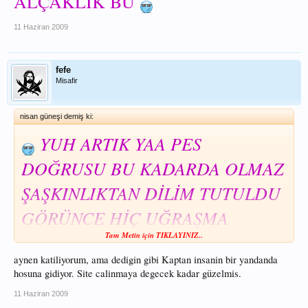
ALÇAKLIK BU
11 Haziran 2009
fefe
Misafir
nisan güneşi demiş ki:
YUH ARTIK YAA PES
DOĞRUSU BU KADARDA OLMAZ
ŞAŞKINLIKTAN DİLİM TUTULDU
GÖRÜNCE HİÇ UĞRAŞMA
Tam Metin için TIKLAYINIZ..
ZAHMETİNE KATLANMAMIŞ
aynen katiliyorum, ama dedigin gibi Kaptan insanin bir yandanda
DİREK KOPYALAMIŞLAR,BENCE
hosuna gidiyor. Site calinmaya degecek kadar güzelmis.
BU HIRSIZLIKTAN ÖTE BİRŞEY
11 Haziran 2009