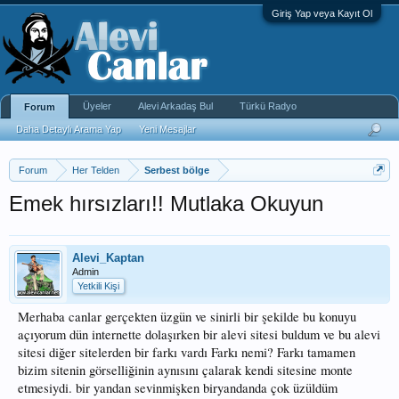
Giriş Yap veya Kayıt Ol
Üyeler
Alevi Arkadaş Bul
Türkü Radyo
Forum
Daha Detaylı Arama Yap
Yeni Mesajlar
Forum
Her Telden
Serbest bölge
Emek hırsızları!! Mutlaka Okuyun
Alevi_Kaptan
Admin
Yetkili Kişi
Merhaba canlar gerçekten üzgün ve sinirli bir şekilde bu konuyu
açıyorum dün internette dolaşırken bir alevi sitesi buldum ve bu alevi
sitesi diğer sitelerden bir farkı vardı Farkı nemi? Farkı tamamen
bizim sitenin görselliğinin aynısını çalarak kendi sitesine monte
etmesiydi. bir yandan sevinmişken biryandanda çok üzüldüm