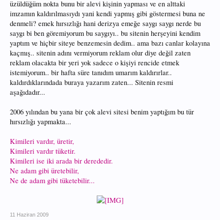
üzüldüğüm nokta bunu bir alevi kişinin yapması ve en alttaki
imzamın kaldırılmasıydı yani kendi yapmış gibi göstermesi buna ne
denmeli? emek hırsızlığı hani derizya emeğe saygı saygı nerde bu
saygı bi ben göremiyorum bu saygıyı.. bu sitenin herşeyini kendim
yaptım ve hiçbir siteye benzemesin dedim.. ama bazı canlar kolayına
kaçmış.. sitenin adını vermiyorum reklam olur diye değil zaten
reklam olacakta bir yeri yok sadece o kişiyi rencide etmek
istemiyorum.. bir hafta süre tanıdım umarım kaldırırlar..
kaldırdıklarındada buraya yazarım zaten... Sitenin resmi
aşağıdadır...
2006 yılından bu yana bir çok alevi sitesi benim yaptığım bu tür
hırsızlığı yapmakta...
Kimileri vardır, üretir,
Kimileri vardır tüketir.
Kimileri ise iki arada bir derededir.
Ne adam gibi üretebilir,
Ne de adam gibi tüketebilir...
11 Haziran 2009