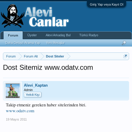
Giriş Yap veya Kayıt Ol
Üyeler
Alevi Arkadaş Bul
Türkü Radyo
Forum
Daha Detaylı Arama Yap
Yeni Mesajlar
Forum
Forum Alt
Dost Siteler
Dost Sitemiz www.odatv.com
Alevi_Kaptan
Admin
Yetkili Kişi
Takip etmeniz gereken haber sitelerinden biri.
www.odatv.com
19 Mayıs 2011